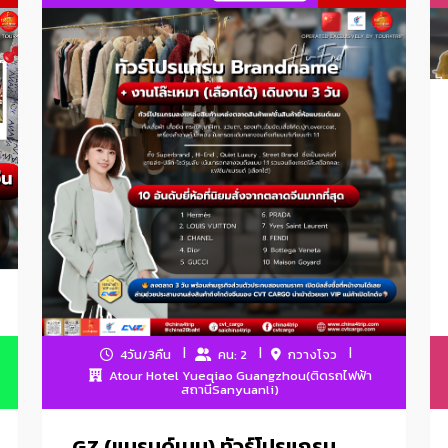
และผู้หญิง ชุดชั้นใน ชุดกีฬาและชุดลำลอง ขนสัตว์ หนัง ขนเป็ดและผลิตภัณฑ์
วัตถุดิบและผ้าสิ่งทอ รองเท้า กระเป๋าและกระเป๋า อาหาร
เพื่อสุขภาพและอุปกรณ์การแพทย์ ผลิตภัณฑ์และอาหารสำหรับสัตว์เลี้ยง เคร
สำนักงาน ของเล่น เสื้อผ้าเด็ก ผลิตภัณฑ์สำหรับเด็ก ทารกและคุณแม่
ื่องใช้บนโต๊ะอาหาร, ผลิตภัณฑ์ทอผ้า, หวายและเหล็ก, ผลิตภัณฑ์จัดสวน, ของ
้วศิลปะ, เซรามิกศิลปะ, นาฬิกา, นาฬิกาข้อมือและเครื่องมือออปติก, วัสด
เฟอร์นิเจอร์
ใช้ไฟฟ้าในครัวเรือน, ชิ้นส่วนอะไหล่, อุปกรณ์แสงสว่าง, ผลิตภัณฑ์อิเล็กทรอน
ของตกแต่งบ้าน
เครื่องสำอาง-สกินแคร์
4วัน/3คืน
คน: 2
กวางโจว
อค/คีมปากจิ้งจก/ประแจ/ชุดบล็อก/ค้อน/เลื่อยมือ/คัตเตอร์/ตลับเมตร/ระ
Atour Hotel Yueqiao Guangzhou(ติดรถไฟฟ้า
สถานีSanyuanli)
อกซี่ และอื่นๆในหมวด
GZ (แบรนด์เนม) ทัวร์โปรแกรม
/สกินแคร์-เครื่องสำอาง/ขนตาปลอม/เครื่องมือช่าง/อะไหล่ตกแต่งเสื้อผ้