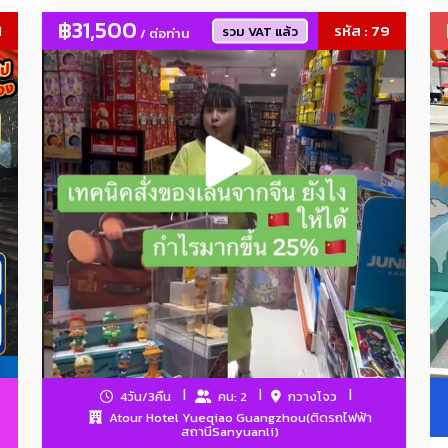
โคมไฟคริสตัล, โคมไฟLED, ดาวน์ไลท์, โคมไฟโครงการ, ไฟสนาม, ไฟตกแต่
฿31,500
1
รหัส : 79
รวม VAT แล้ว
/ ต่อท่าน
4วัน/3คืน
คน: 2
กวางโจว
Atour Hotel Yueqiao Guangzhou(ติดรถไฟฟ้า
สถานีSanyuanli)