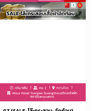
ที่เกี่ยวข้อง เครื่องประดับและอุปกรณ์ตกแต่งแฟชั่น
ื่องใช้ในห้องน้ำ ผลิตภัณฑ์ดูแลส่วนบุคคล เครื่องใช้
ตกแต่งบ้าน
ุก่อสร้างและตกแต่ง, อุปกรณ์สุขภัณฑ์และห้องน้ำ,
ิกส์และไฟฟ้า, ฮาร์ดแวร์, เครื่องมือ
4วัน/3คืน
คน: 2
กวางโจว
ดับน้ำ/กรรไกรตัดเหล็ก/ชุดดอกสว่าน/กาวร้อน/กาวอีพ็
Atour Hotel Yueqiao Guangzhou(ติดรถไฟฟ้า
สถานีSanyuanli)
GZ (SALE-โล๊ะกระสอบ-อัดก้อน)
า-กระเป๋า-รองเท้าและของตกแต่งทุกชนิด/ไหมพรม/ร่ม