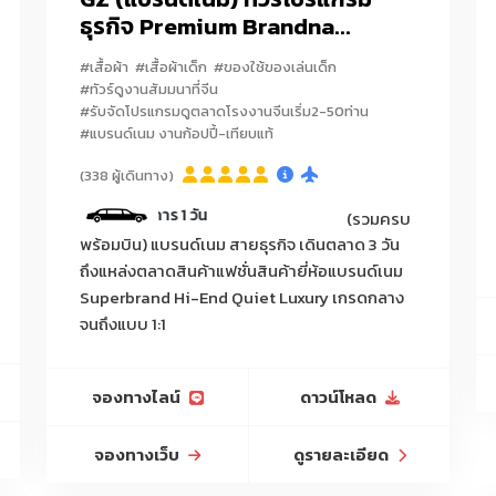
ธุรกิจ Premium Brandna...
ทุกประเภท/ถุงเท้า/รองเท้า
#เสื้อผ้า
#เสื้อผ้าเด็ก
#ของใช้ของเล่นเด็ก
Alibaba Pinduoduo
เมืองโรงงานรองเท้า
ชุดนอน-ชุดชั้นใน
#ทัวร์ดูงานสัมมนาที่จีน
#รับจัดโปรแกรมดูตลาดโรงงานจีนเริ่ม2-50ท่าน
กรงสัตว์เล็ก/สายจูงสุนัข/ปลอกคอสัตว์เลี้ยง/ที่นอนสัตว์เลี้ยง/ของเล่นสัต
#แบรนด์เนม งานก้อปปี้-เทียบแท้
็บมูลสัตว์เลี้ยง/กระเป๋าใส่สัตว์เลี้ยง/เสื้อผ้าสัตว์เลี้ยง/อาหารเม็ดสัตว์เลี้ย
(338 ผู้เดินทาง)
สติ๊กเกอร์/เทปกาวลายการ์ตูน/แฟ้ม/คลิปหนีบกระดาษ/ดินสอไม้/ดินสอกด/
วันที่สองของการดีลงานมีค
(รวมครบ
เครื่องเขียน/สมุดวาดภาพ/สเก็ตช์บุ๊ก/ชุดเครื่องเขียนเป็นเซ็ต
พร้อมบิน) แบรนด์เนม สายธุรกิจ เดินตลาด 3 วัน
่อสายยาง/บัวสเปรย์/ถังพ่นยา/กรรไกรตัดกิ่ง/เลื่อยตัดกิ่ง/ถุงมือทำสว
ถึงแหล่งตลาดสินค้าแฟชั่นสินค้ายี่ห้อแบรนด์เนม
เผา/เครื่องพรวนดินมือ/เสียม/จอบ/บัวรดน้ำต้นไม้แบบกด/ขวดพ่นละออง
Superbrand Hi-End Quiet Luxury เกรดกลาง
จนถึงแบบ 1:1
ess) กรุณาแจ้งประเภทสินค้าก่อนทำการจอง
, เฟอร์นิเจอร์ตกแต่งบ้าน, เฟอร์นิเจอร์โรงแรม, เฟอร์นิเจอร์รีสอร์ท, เฟอร์น
จองทางไลน์
ดาวน์โหลด
โต๊ะกลาง, เก้าอี้, เตียงนอน, ตู้เสื้อผ้า, เฟอร์นิเจอร์บิวท์อิน, เคาน์เตอร์
จองทางเว็บ
ดูรายละเอียด
งบ้าน, โคมไฟโรงแรม, โคมไฟรีสอร์ท, โคมไฟเพดาน, โคมไฟติดผนัง, โคมไฟตั้