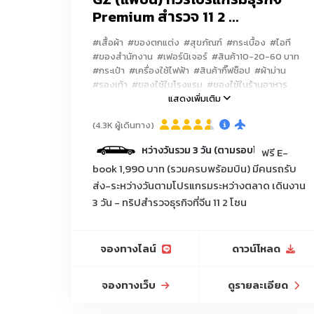
Premium สำรวจ 11 2 ...
#เสื้อผ้า
#ของตกแต่ง
#สุขภัณฑ์
#กระเบื้อง
#ไอที
แหล่งกระเป๋าราคาถูกตามเวบไซส์จีน Taobao 1688 
#ของสำนักงาน
#เฟอร์นิเจอร์
#สินค้า10-20-60 บาท
#กระเป๋า
#เครื่องใช้ไฟฟ้า
#สินค้ากิ๊ฟช็อป
#ผ้าม่าน
ของใช้สัตว์เลี้ยง/ชามอาหารสัตว์/ขวดน้ำสัตว์เลี้ยง/
#รองเท้า
#ของใช้ในโรงแรม
#ของใช้ในร้านอาหาร
เก
#เครื่องสำอางค์
#น้ำยาทาเล็บ
แสดงเพิ่มเติม
#เสื้อผ้าเด็ก
#อุปกรณ์โทรศัพท์มือถือ
#ของใช้สัตว์เลี้ยง
เครื่องเขียน/ปากกาลูกลื่นแฟนซี/สมุดโน้ตแฟนซี/
(4.3K ผู้เดินทาง)
#อะไหล่ประดับยนต์
#อุปกรณ์เสริมความงาม
#ผ้าปูที่นอน
#เครื่องประดับ
มีคนขับรถรับ-ส่ง ระหว่างวันรวม 3 วัน (ตามรอบโปรแกรมที่กำหนด)
ฟรี E-
#ชุดชั้นในชายหญิงและเด็ก
#ชุดนอน
#แพคเกจจิ้ง
book 1,990 บาท (รวมครบพร้อมบิน) มีคนรถรับ
#โซล่าเซลล์
#โทรศัพท์มือถือ
#คอมพิวเตอร์
เครื่องมือของใช้การเกษตร/บัวรดน้ำ/สายยาง/ข้อต
#อุปกรณ์แคมปิ้ง
ส่ง-ระหว่างวันตามโปรแกรมระหว่างตลาด เดินงาน
พลาสติก/กระถางดิน
#อุปกรณ์แต่งร้าน-ราวแขวน-หุ่น--ป้ายtagแบรนด์
3 วัน - ทริปสำรวจธุรกิจที่จีน 11 2 โซน
เสื้อผ้า-แพคเกจจิ้ง-ถุง
ปรับสินค้าตามธุรกิจองค์กรคุณ (Customized Busin
#ผ้าม้วน
#ทัวร์ดูงานสัมมนาที่จีน
#รับจัดโปรแกรมดูตลาดโรงงานจีนเริ่ม2-50ท่าน
จองทางไลน์
ดาวน์โหลด
เฟอร์นิเจอร์จีน, เฟอร์นิเจอร์หรู, เฟอร์นิเจอร์โครงการ
จองทางเว็บ
ดูรายละเอียด
โคมไฟจีน, โคมไฟหรู, โคมไฟแชนเดอเรีย, โคมไฟตกแต่