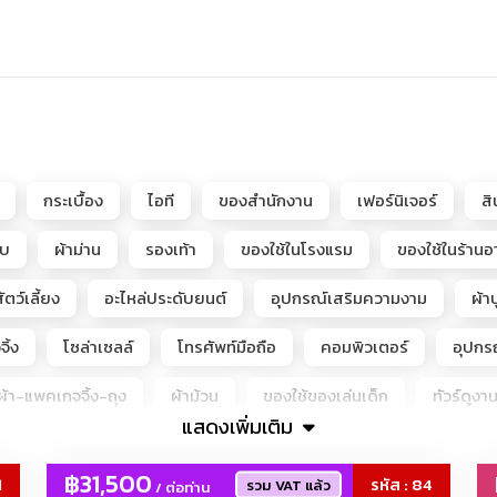
กระเบื้อง
ไอที
ของสำนักงาน
เฟอร์นิเจอร์
ส
อบ
ผ้าม่าน
รองเท้า
ของใช้ในโรงแรม
ของใช้ในร้าน
ัตว์เลี้ยง
อะไหล่ประดับยนต์
อุปกรณ์เสริมความงาม
ผ้าป
ิ้ง
โซล่าเซลล์
โทรศัพท์มือถือ
คอมพิวเตอร์
อุปกร
้า-แพคเกจจิ้ง-ถุง
ผ้าม้วน
ของใช้ของเล่นเด็ก
ทัวร์ดูงา
แสดงเพิ่มเติม
Hirono, LiLiOS, SKULLPANDA, Teletubbies, molly, labubu, Crybab
฿31,500
1
รหัส : 84
รวม VAT แล้ว
/ ต่อท่าน
พชรแล๊บ-เพชรLAB-CVD-เพชรโมซาไนต์-โมอีส+เพชรจิว