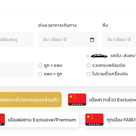
ช่วงเวลาการเดินทาง
ถึง
รถรับ-ส่งสนา
ถูก > แพง
รวมครบพร้อมบิน
แพง > ถูก
ไม่รวมตั๋วเครื่องบิน
แพคเกจโปรแกรมแบบส่วนตัว
เมืองกวางโจว Exclus
เมืองฝอซาน Exclusive/Premium
ทุกเมือง FAI