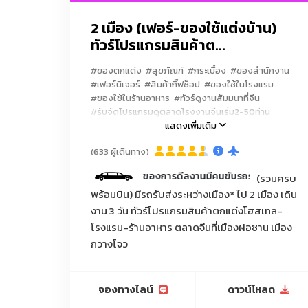
2 เมือง (เฟอร์-ของใช้แต่งบ้าน)
ทัวร์โปรแกรมสินค้าต...
#ของตกแต่ง
#สุขภัณฑ์
#กระเบื้อง
#ของสำนักงาน
#เฟอร์นิเจอร์
#สินค้ากิ๊ฟช็อป
#ของใช้ในโรงแรม
#ของใช้ในร้านอาหาร
#ทัวร์ดูงานสัมมนาที่จีน
#รับจัดโปรแกรมดูตลาดโรงงานจีนเริ่ม2-50ท่าน
แสดงเพิ่มเติม
(633 ผู้เดินทาง)
วันที่1และ2 ของการดีลงานมีคนขับรถรับ-ส่งบริการ 1 วัน 9.00
(รวมครบ
พร้อมบิน) มีรถรับส่งระหว่างเมือง* ไป 2 เมือง เดิน
งาน 3 วัน ทัวร์โปรแกรมสินค้าตกแต่งโฮสเทล-
โรงแรม-ร้านอาหาร ตลาดจีนที่เมืองฝอซาน เมือง
กวางโจว
จองทางไลน์
ดาวน์โหลด