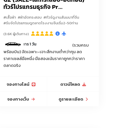
ทัวร์โปรแกรมธุรกิจ Pr...
#เสื้อผ้า
#ผ้าอัดกระสอบ
#ทัวร์ดูงานสัมมนาที่จีน
แพคเกจจิ้งครบวงจร
น้ำหอม
#รับจัดโปรแกรมดูตลาดโรงงานจีนเริ่ม2-50ท่าน
ว์เลี้ยง/แปรงขนสัตว์/กระบะทรายแมว/ที่ลับเล็บแมว/ถุง
(3.6K ผู้เดินทาง)
ง/ข
วันที่สองของการดีลงานมีคนขับรถรับ-
(รวมครบ
ไฮไลท์/ยางลบ/กบเหลาดินสอ/กล่องดินสอ/กระเป๋าใส่
พร้อมบิน) จัดเฉพาะ-เจาะลึกงานต่ำกว่าทุน ลด
นขับรถรับ-ส่งบริการ 1 วัน
ราคาเซลล์มือหนึ่ง มือสองเน้นราคาถูกกว่าราคา
ตลาดจริง
น/ตาข่ายกันแมลง/เชือกฟาง/พลาสติกคลุมดิน/กระถาง
น้ำ/กระติกน้ำเกษตร
จองทางไลน์
ดาวน์โหลด
จองทางเว็บ
ดูรายละเอียด
ิเจอร์ออฟฟิศ, เฟอร์นิเจอร์ร้านกาแฟ, โซฟา, โต๊ะกินข้าว,
งพื้น, โคมไฟตั้งโต๊ะ, โคมไฟระย้า, โคมไฟโมเดิร์น,