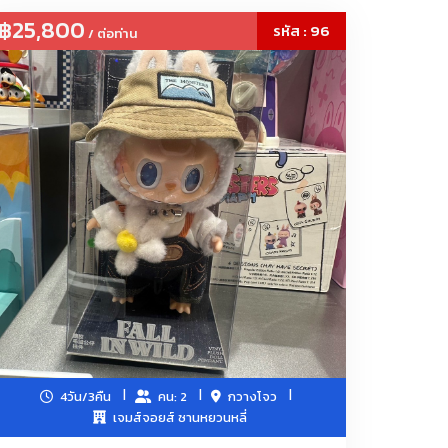
งภายนอก, โคมไฟ
฿25,800
รหัส : 96
/ ต่อท่าน
4วัน/3คืน
คน: 2
กวางโจว
เจมส์จอยส์ ซานหยวนหลี่