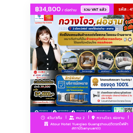
โคมไฟวินเทจ, 
฿34,800
รหัส : 4
รวม VAT แล้ว
/ ต่อท่าน
แบรนด์เนม งานก้อปปี้-เทียบแท้
4วัน/3คืน
คน: 2
กวางโจว, ฝอซาน
Atour Hotel Yueqiao Guangzhou(ติดรถไฟฟ้า
สถานีSanyuanli)