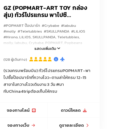
GZ (POPMART-ART TOY กล่อง
สุ่ม) ทัวร์โปรแกรม พาไปซื...
#POPMART ป๊อปมาร์ท
#Crybabe
#labubu
#molly
#Teletubbies
#SKULLPANDA
#LiLiOS
#Hirono, LiLiOS, SKULLPANDA, Teletubbies,
molly, labubu, Crybabe, POPMART, Popbeans
#โกดังลับARTTOY (ขายถูกกว่าช้อป)
แสดงเพิ่มเติม
(128 ผู้เดินทาง)
(รวมครบพร้อมบิน) ทัวร์โปรแกรมPOPMART-พา
ไปซื้อป๊อปมาร์ทที่กวางโจว-ตามล่าให้ครบ 12-15
สาขาในกวางโจวเดินงาน 3 วัน #มา
กับChina4tripต้องเก็บให้ครบ
จองทางไลน์
ดาวน์โหลด
จองทางเว็บ
ดูรายละเอียด