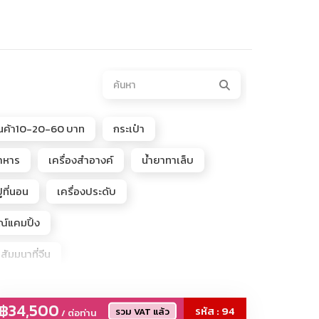
ินค้า10-20-60 บาท
กระเป๋า
อาหาร
เครื่องสำอางค์
น้ำยาทาเล็บ
ูที่นอน
เครื่องประดับ
ณ์แคมปิ้ง
นสัมมนาที่จีน
e, POPMART, Popbeans
฿34,500
รหัส : 94
รวม VAT แล้ว
/ ต่อท่าน