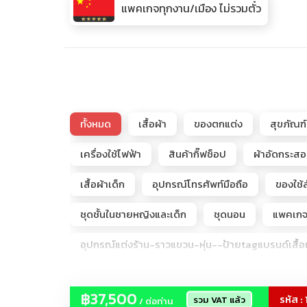
แพคเกจทุกงาน/เมือง ไม่รวมตั๋ว
ทั้งหมด
เสื้อผ้า
ของตกแต่ง
สุขภัณฑ์
เครื่องใช้ไฟฟ้า
สินค้ากิ๊ฟช็อป
ผ้าอัดกระส
เสื้อผ้าเด็ก
อุปกรณ์โทรศัพท์มือถือ
ของใช้ส
ชุดชั้นในชายหญิงและเด็ก
ชุดนอน
แพคเกจจ
อุปกรณ์แต่งร้าน-ราวแขวน-หุ่น--ป้ายtagแบรนด์เสื้อผ
รับจัดโปรแกรมดูตลาดโรงงานจีนเริ่ม2-50ท่าน
฿37,500
รหัส : 
รวม VAT แล้ว
/ ต่อท่าน
โกดังลับARTTOY (ขายถูกกว่าช้อป)
เพชรแท้+เ