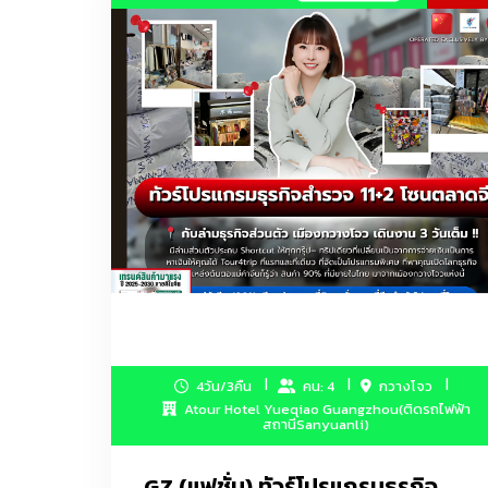
สิ่งทอสำหรับใช้ในบ้าน พรมและผ้าทอ เสื้อผ้าผู้ชาย
ผลิตภัณฑ์กีฬา การเดินทางและสันทนาการ ยา ผลิตภัณฑ์
เซรามิกทั่วไป, ของใช้ในครัวเรือน, เครื่องครัวและเคร
สินค้าเทศกาล, ของขวัญและของสมนาคุณ, เครื่องแก
สินค้าอิเล็กทรอนิกส์สำหรับผู้บริโภคและข้อมูล, เครื่อง
เสื้อผ้าK-Fashion โอปป้า
เครื่องครัวพลาสติก
4วัน/3คืน
คน: 4
กวางโจว
เครื่องมือช่าง OEM Hardware / ไขควง/คีมตัด/คีมล็
Atour Hotel Yueqiao Guangzhou(ติดรถไฟฟ้า
สถานีSanyuanli)
GZ (แฟชั่น) ทัวร์โปรแกรมธุรกิจ
ทรายแมว/กระเป๋าเดินทาง/แพคเกจจิ้งDelivery Food