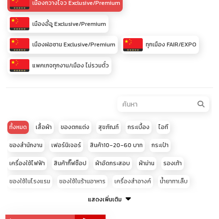
เมืองกวางโจว Exclusive/Premium
เมืองอี้อู Exclusive/Premium
เมืองฝอซาน Exclusive/Premium
ทุกเมือง FAIR/EXPO
แพคเกจทุกงาน/เมือง ไม่รวมตั๋ว
ทั้งหมด
เสื้อผ้า
ของตกแต่ง
สุขภัณฑ์
กระเบื้อง
ไอที
ของสำนักงาน
เฟอร์นิเจอร์
สินค้า10-20-60 บาท
กระเป๋า
เครื่องใช้ไฟฟ้า
สินค้ากิ๊ฟช็อป
ผ้าอัดกระสอบ
ผ้าม่าน
รองเท้า
ของใช้ในโรงแรม
ของใช้ในร้านอาหาร
เครื่องสำอางค์
น้ำยาทาเล็บ
เสื้อผ้าเด็ก
อุปกรณ์โทรศัพท์มือถือ
แสดงเพิ่มเติม
ของใช้สัตว์เลี้ยง
อะไหล่ประดับยนต์
อุปกรณ์เสริมความงาม
ผ้าปูที่นอน
เครื่องประดับ