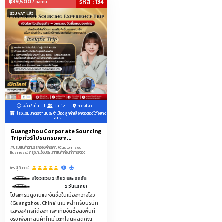
฿39,500
รหัส : 134
/ ต่อท่าน
รวม VAT แล้ว
ชุดชั้นในชายหญิงและเด็ก
ชุดนอน
แพคเกจจิ้ง
โซล่าเซลล์
โทรศัพท์มือถือ
คอมพิวเตอร์
อุปกรณ์แคมปิ้ง
อุปกรณ์แต่งร้าน-ราวแขวน-หุ่น--ป้ายtagแบรนด์เสื้อผ้า-แพคเกจจิ้ง-ถุง
ผ้าม้วน
ของใช้ของเล่นเด็ก
ทัวร์ดูงานสัมมนาที่จีน
รับจัดโปรแกรมดูตลาดโรงงานจีนเริ่ม2-50ท่าน
4วัน/3คืน
คน: 12
กวางโจว
Hirono, LiLiOS, SKULLPANDA, Teletubbies, molly, labubu, Crybabe,
โรงแรมมาตรฐานประจำเมือง ลูกค้าเลือกจองเองได้อย่าง
POPMART, Popbeans
อิสระ
Guangzhou Corporate Sourcing
โกดังลับARTTOY (ขายถูกกว่าช้อป)
Trip ทัวร์โปรแกรมเจาะ...
#ปรับสินค้าตามธุรกิจองค์กรคุณ (Customized
Business) กรุณาแจ้งประเภทสินค้าก่อนทำการจอง
เพชรแท้+เพชรแล๊บ-เพชรLAB-CVD-เพชรโมซาไนต์-โมอีส+เพชรจิว
(65 ผู้เดินทาง)
สิ่งทอสำหรับใช้ในบ้าน พรมและผ้าทอ เสื้อผ้าผู้ชายและผู้หญิง ชุดชั้นใน ชุดกีฬาและ
แรม 5ดาวกวางโจวรวม 2 เที่ยว และ รถรับส่งระหว่างวันตามโปรแกรมที่กำหนด
ชุดลำลอง ขนสัตว์ หนัง ขนเป็ดและผลิตภัณฑ์ที่เกี่ยวข้อง เครื่องประดับและอุปกรณ์
2 วันแรกของการดีลงานมีคนขับรถรับ-ส่งบริการ 1 วัน 9.00-18.00 น.
ตกแต่งแฟชั่น วัตถุดิบและผ้าสิ่งทอ รองเท้า กระเป๋าและกระเป๋า อาหาร
โปรแกรมดูงานและจัดซื้อในเมืองกวางโจว
(Guangzhou, China) เหมาะสำหรับบริษัท
ผลิตภัณฑ์กีฬา การเดินทางและสันทนาการ ยา ผลิตภัณฑ์เพื่อสุขภาพและอุปกรณ์
และองค์กรที่ต้องการพาทีมจัดซื้อลงพื้นที่
การแพทย์ ผลิตภัณฑ์และอาหารสำหรับสัตว์เลี้ยง เครื่องใช้ในห้องน้ำ ผลิตภัณฑ์ดูแล
จริง เพื่อหาสินค้าใหม่ แตกไลน์ผลิตภัณ