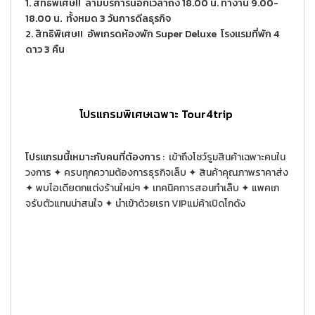
1. สิทธิพิเศษ!! ล่ามบริการนอกเวลาถึง 18.00 น. ทำงาน 9.00-
18.00 น. ทั้งหมด 3 วันการดีลธุรกิจ
2. สิทธิพิเศษ!! อัพเกรดห้องพัก Super Deluxe โรงแรมที่พัก 4
ดาว 3 คืน
โปรแกรมพิเศษเฉพาะ Tour4trip
โปรแกรมนี้เหมาะกับคนที่ต้องการ
: เข้าถึงโชว์รูมสินค้าเฉพาะคนใน
วงการ ✦ ครบทุกความต้องการธุรกิจเล็บ ✦ สินค้าคุณภาพราคาส่ง
✦ พบไอเดียตกแต่งร้านใหม่ๆ ✦ เทคนิคการสอนทำเล็บ ✦ แพคเก
จรับตัวแทนน่าสนใจ ✦ นำเข้าด้วยเรท VIPแม่ค้าเปิดโกดัง