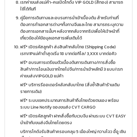
เรทค่าขนส่งแม่ค้า-คนเปิดโกดัง VIP GOLD (สีทอง) สามารถ
ใช้ได้ทันที
คู่มือการเดินทางและอบรมการนำเข้าเบื้องต้น สำหรับท่านที่
ต้องการทำเอกสารต่างๆทั้งทางจีนและไทย สามารถระบุความ
ต้องการเอกสารนั้นๆ หลังจากกลับจากทริปเพื่อให้เจ้าหน้าที่
เกี่ยวข้องให้ข้อมุลเอกสารเพิ่มเติมได้
ฟรี* เปิดรหัสลูกค้า ส่งสินค้ากลับไทย (Shipping Code)
เรทVIPแม่ค้าต่ำสุดเริ่ม 18 บาทต่อกิโล/ 3,XXX บาทต่อคิว
ฟรี* อบรมการเตรียมตัวเบื้องต้นการเดินทาง/การสั่งซื้อ
สินค้า/การโอนเงินจากไทยไปจีน/การนำเข้าหลักมี 3 แบบ/เรท
ค่าขนส่งVIPGOLD แม่ค้า
ฟรี* บริการรีออเดอร์หลังกลับมาไทย (สั่งซ้ำสินค้าร้านเดิม
รายการเดิม)
ฟรี* ระบบเชคประมาณการสินค้าถึงไทยด้วยตนเอง พร้อม
ระบบ Line Notify ของขนส่ง CVT CARGO
ฟรี* เปิดรหัสลูกค้า ฝากสั่งซื้อกับเวบจีน ผ่านระบบ CVT EASY
นำเข้ากับขนส่งจีนไทยโดยตรง
บริการโกดังรับสินค้าครอบคลุม 5 เมืองใหญ่ กวางโจว อี้อู เซิน