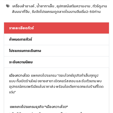
เครื่องสำอางค์
,
น้ำยาทาเล็บ
,
อุปกรณ์เสริมความงาม
,
ทัวร์ดูงาน
สัมมนาที่จีน
,
รับจัดโปรแกรมดูตลาดโรงงานจีนเริ่ม2-50ท่าน
รายละเอียดทัวร์
กำหนดการทัวร์
โปรแกรมการเดินทาง
ระดับความนิยม
เมืองกวางโจว
แพคเกจโปรแกรม "ตอบโจทย์ธุรกิจทำเล็บทุกรูป
แบบ ทั้งเปิดร้านใหม่ ขยายสาขา เปิดคอร์สสอน และรับตัวแทน พบ
อุปกรณ์เกรดพรีเมียมในราคาส่ง พร้อมไอเดียการตกแต่งร้านที่โดด
เด่น"
แพคเกจโปรแกรมธุรกิจ *เมืองกวางโจว*