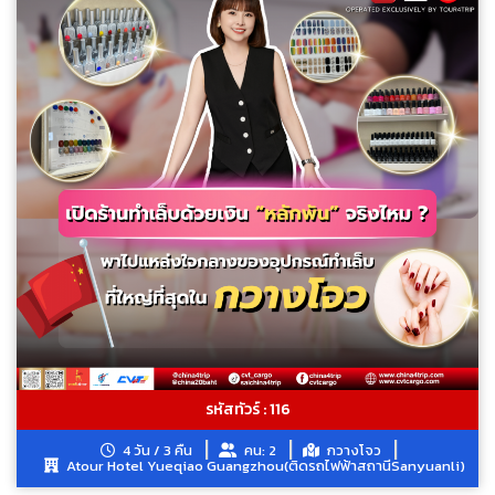
รหัสทัวร์ : 116
4 วัน / 3 คืน
คน: 2
กวางโจว
Atour Hotel Yueqiao Guangzhou(ติดรถไฟฟ้าสถานีSanyuanli)