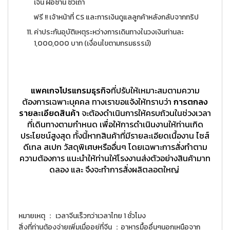
เจิ้น ฝอซาน ซัวเถา
ฟรี !! เจ้าหน้าที่ CS และการเงินดูแลลูกค้าหลังกลับจากทริป
ค่าประกันอุบัติเหตุระหว่างการเดินทางในวงเงินท่านละ
1,000,000 บาท (เงื่อนไขตามกรมธรรม์)
แพคเกจโปรแกรมธุรกิจ
ที่ปรับให้เหมาะสมตามความ
ต้องการเฉพาะบุคคล ทางเราขอแจ้งให้ทราบว่า
การตกลง
รายละเอียดสินค้า
จะต้องดำเนินการให้ครบถ้วนในช่วงเวลา
ที่เดินทางตามกำหนด เพื่อให้การดำเนินงานให้ท่านเกิด
ประโยชน์สูงสุด ทั้งนี้หากสินค้าที่มีรายละเอียดเนื้องาน ไซส์
ดีเทล สเปก วัสดุพิเศษหรืออื่นๆ โดยเฉพาะการสั่งทำตาม
ความต้องการ แนะนำให้ท่านให้โรงงานส่งตัวอย่างสินค้ามาท
ดลอง และ จึงจะทำการสั่งผลิตลอตใหญ่
หมายเหตุ ： เวลาจีนเร็วกว่าเวลาไทย 1 ชั่วโมง
สิ่งที่ท่านต้องจ่ายเพิ่มเมื่ออยู่ที่จีน ：อาหารมื้ออื่นๆนอกเหนือจาก