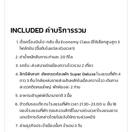
INCLUDED ค่าบริการรวม
ตั๋วเครื่องบินไป-กลับ ชั้น Economy Class มีให้เลือกสูงสุด 3
ไฟล์ทบิน (ขึ้นกับในแต่ละช่วงเวลา)
ค่าน้ำหนักสัมภาระท่านละ 20 กิโล
รถรับ-ส่งสนามบินเมืองกวางโจวรวม 2 เที่ยว
สิทธิพิเศษ!! อัพเกรดห้องพัก Super Deluxe
โรงแรมที่พัก 4
ดาว 3 คืน ใกล้แหล่งขายส่งเส้นหลักในเมืองกวางโจว เดินทาง
สะดวกติดถนนใหญ่ พักห้องละ 2 ท่าน
อาหารเช้าบุฟเฟ่ต์นานาชาติ 3 มื้อ
ข้าวต้มรอบดึก ณ โรงแรมที่พัก เวลา 21.30-23.00 น. ชั้น 18
ของโรงแรมที่พัก (ขอสงวนสิทธิ์ในบางช่วงเวลาโรงแรมอาจ
งดบริการดังกล่าวโดยไม่แจ้งให้ทราบล่วงหน้า)
ล่ามธุรกิจประจำเมืองนั้นๆ จำนวน 3 วัน