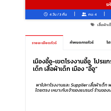
รหั
4 วัน / 3 คืน
คน: 4
เสื้อผ้าเด
กำหนดการทัวร์
โป
รายละเอียดทัวร์
เมืองอี้อู-เขตโรงงานอี้อู
โปรแกร
เด็ก เสื้อผ้าเด็ก เมือง “อี้อู”
พาไปหาโรงงานและ Supplier เสื้อผ้าเด็ก 
โดยตรง เหมาะกับเจ้าของแบรนด์ ร้านของเล่น