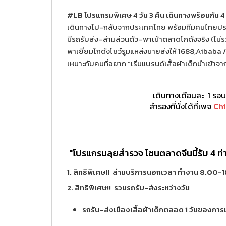
#LB โปรแกรมพิเศษ 4 วัน 3 คืน เดินทางพร้อมกัน 4 
เดินทางไป-กลับจากประเทศไทย พร้อมทีมคนไทยปร
มีรถรับส่ง–ล่ามส่วนตัว–พาเข้าตลาดโกดังจริง (ไม่รว
พาเยี่ยมโกดังโชว์รูมแหล่งขายส่งให้ 1688,Aibaba 
เหมาะกับคนที่อยาก “เริ่มแบรนด์เสื้อผ้าเด็กนำเข้าจา
เดินทางเดือนละ 1 รอ
สำรองที่นั่งได้ที่เพจ
Chi
"โปรแกรมลุยสำรวจ โซนตลาดจีนนี้รับ 4 ท่
1. สิทธิพิเศษ!! ล่ามบริการนอกเวลา ทำงาน 8.00-18
2. สิทธิพิเศษ!! รวมรถรับ-ส่งระหว่างวัน
รถรับ-ส่งเมืองเสื้อผ้าเด็กตลอด 1 วันของกา