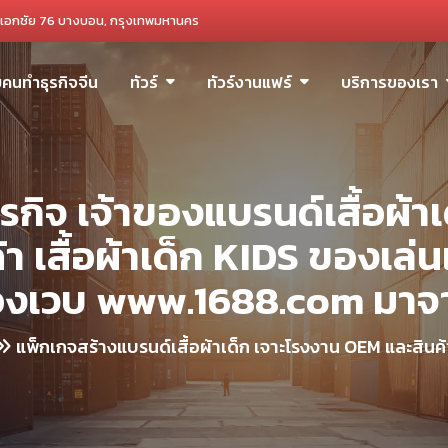
เอกชัย 76 บางบอน, กรุงเทพมหานคร
ับคนทำธุรกิจจีน
ทัวร์
ทัวร์งานแฟร์
บริการของเรา
ิจ เจ้าของแบรนด์เสื้อผ้าเ
 เสื้อผ้าเด็ก KIDS ของเล่นเด
งเวบ www.1688.com มาจาก
แพ็กเกจสร้างแบรนด์เสื้อผ้าเด็ก เจาะโรงงาน OEM และสินค้าเ