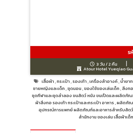
รห
3 วัน / 2 คืน
Atour Hotel Yueqiao Gu
เสื้อผ้า
,
กระเป๋า
,
รองเท้า
,
เครื่องสำอางค์
,
น้ำยาท
ชายหญิงและเด็ก
,
ชุดนอน
,
ของใช้ของเล่นเด็ก
,
สิ่งท
ชุดกีฬาและชุดลำลอง ขนสัตว์ หนัง ขนเป็ดและผลิตภัณฑ์ท
ผ้าสิ่งทอ รองเท้า กระเป๋าและกระเป๋า อาหาร
,
ผลิตภัณ
อุปกรณ์การแพทย์ ผลิตภัณฑ์และอาหารสำหรับสัตว์เลี
สำนักงาน ของเล่น เสื้อผ้าเด