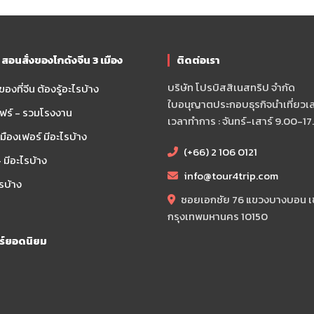
อนสั่งของโกดังจีน 3 เมือง
ติดต่อเรา
บริษัท โปรบิสสิเนสทริป จำกัด
องที่จีน ต้องรู้อะไรบ้าง
ใบอนุญาตประกอบธุรกิจนำเที่ยวเลข
ฟร์ - รวมโรงงาน
เวลาทำการ : จันทร์-เสาร์ 9.00-17
ืองเฟอร์ มีอะไรบ้าง
(+66) 2 106 0121
 มีอะไรบ้าง
info@tour4trip.com
ไรบ้าง
ซอยเอกชัย 76 แขวงบางบอน 
กรุงเทพมหานคร 10150
วร์ยอดนิยม