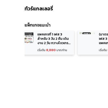
ทัวร์แกลเลอรี่
แพ็กเกจแนะนำ
1 เฟส 3
(มาตรฐาน Daily use)
น 2 คืน เดิน
เฟส 3 กวางโจวเทรดแฟร์
 กวางโจวเทรด
แพคเกจดูงานนักธุรกิจ
 138
80
8,880
บาท/ท่าน
เริ่มต้น
บาท/ท่าน