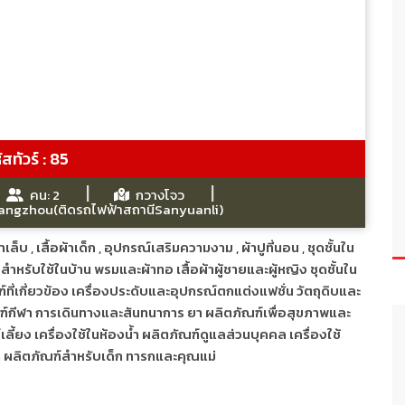
ัสทัวร์ : 85
คน: 2
กวางโจว
angzhou(ติดรถไฟฟ้าสถานีSanyuanli)
าเล็บ
,
เสื้อผ้าเด็ก
,
อุปกรณ์เสริมความงาม
,
ผ้าปูที่นอน
,
ชุดชั้นใน
อสำหรับใช้ในบ้าน พรมและผ้าทอ เสื้อผ้าผู้ชายและผู้หญิง ชุดชั้นใน
ี่เกี่ยวข้อง เครื่องประดับและอุปกรณ์ตกแต่งแฟชั่น วัตถุดิบและ
ฑ์กีฬา การเดินทางและสันทนาการ ยา ผลิตภัณฑ์เพื่อสุขภาพและ
้ยง เครื่องใช้ในห้องน้ำ ผลิตภัณฑ์ดูแลส่วนบุคคล เครื่องใช้
็ก ผลิตภัณฑ์สำหรับเด็ก ทารกและคุณแม่