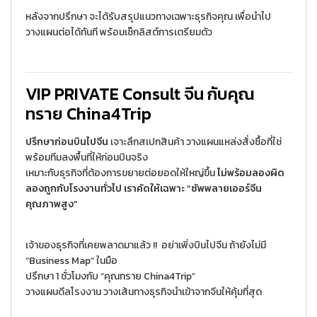
หลังจากปรึกษา จะได้รับสรุปแนวทางเฉพาะธุรกิจคุณ เพื่อนำไป
วางแผนต่อได้ทันที พร้อมเช็กลิสต์การเตรียมตัว
VIP PRIVATE Consult จีน กับคุณ
ทราย China4Trip
ปรึกษาก่อนบินไปจีน
เจาะลึกสเปกสินค้า วางแผนแหล่งสั่งซื้อที่ใช่
พร้อมทีมลงพื้นที่ให้ก่อนบินจริง
เหมาะกับธุรกิจที่ต้องการขยายต่อยอดให้ใหญ่ขึ้น
ไม่พร้อมลองผิด
ลองถูกกับโรงงานทั่วไป เราคัดให้เฉพาะ “ซัพพลายเออร์จีน
คุณภาพสูง”
เจ้าของธุรกิจที่เคยพลาดมาแล้ว !! อย่าเพิ่งบินไปจีน ถ้ายังไม่มี
“Business Map” ในมือ
ปรึกษา 1 ชั่วโมงกับ “คุณทราย China4Trip”
วางแผนดีลโรงงาน วางเส้นทางธุรกิจนำเข้าจากจีนให้คุ้มที่สุด