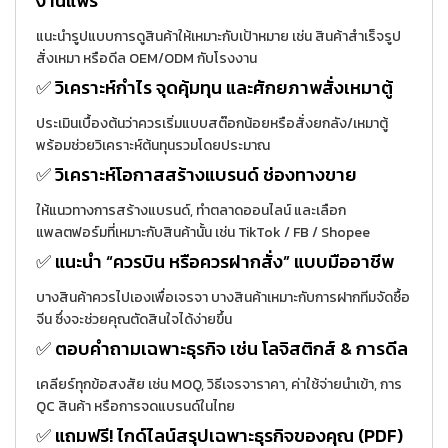
งานแฟร์
แนะนำรูปแบบการดูสินค้าให้เหมาะกับเป้าหมาย เช่น สินค้าสำเร็จรูป
สั่งเหมา หรือดีล OEM/ODM กับโรงงาน
✅ วิเคราะห์กำไร จุดคุ้มทุน และศักยภาพสั่งเหมาตู้
ประเมินเบื้องต้นว่าควรเริ่มแบบสต๊อกน้อยหรือสั่งยกลัง/เหมาตู้
พร้อมช่วยวิเคราะห์ต้นทุนรวมโดยประมาณ
✅ วิเคราะห์โอกาสสร้างแบรนด์ ช่องทางขาย
ให้แนวทางการสร้างแบรนด์, ทำตลาดออนไลน์ และเลือก
แพลตฟอร์มที่เหมาะกับสินค้านั้น เช่น TikTok / FB / Shopee
✅ แนะนำ “ควรบิน หรือควรฝากสั่ง” แบบมืออาชีพ
บางสินค้าควรไปเองเพื่อเจรจา บางสินค้าเหมาะกับการฝากทีมจัดซื้อ
จีน ซึ่งจะช่วยคุณตัดสินใจได้ง่ายขึ้น
✅ ตอบคำถามเฉพาะธุรกิจ เช่น โลจิสติกส์ & การดีล
เคลียร์ทุกข้อสงสัย เช่น MOQ, วิธีเจรจาราคา, ค่าใช้จ่ายนำเข้า, การ
QC สินค้า หรือการจดแบรนด์ในไทย
✅ แถมฟรี! ไกด์ไลน์สรุปเฉพาะธุรกิจของคุณ (PDF)