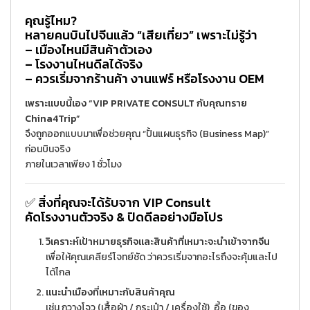
คุณรู้ไหม?
หลายคนบินไปจีนแล้ว “เสียเที่ยว” เพราะไม่รู้ว่า
– เมืองไหนมีสินค้าตัวเอง
– โรงงานไหนดีลได้จริง
– ควรเริ่มจากร้านค้า งานแฟร์ หรือโรงงาน OEM
เพราะแบบนี้เอง “VIP PRIVATE CONSULT กับคุณทราย
China4Trip”
จึงถูกออกแบบมาเพื่อช่วยคุณ “ปั้นแผนธุรกิจ (Business Map)”
ก่อนบินจริง
ภายในเวลาเพียง 1 ชั่วโมง
✅
สิ่งที่คุณจะได้รับจาก VIP Consult
คัดโรงงานตัวจริง & ปิดดีลอย่างมือโปร
วิเคราะห์เป้าหมายธุรกิจและสินค้าที่เหมาะจะนำเข้าจากจีน
เพื่อให้คุณเคลียร์โจทย์ชัด ว่าควรเริ่มจากอะไรถึงจะคุ้มและไป
ได้ไกล
แนะนำเมืองที่เหมาะกับสินค้าคุณ
เช่น กวางโจว (เสื้อผ้า / กระเป๋า / เครื่องใช้), อี้อู (ของ