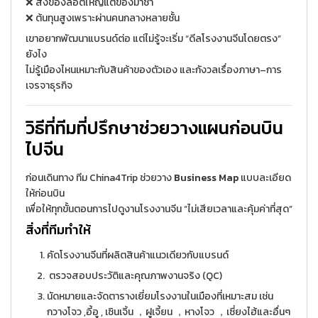
❌ สั่งของล็อตใหญ่แต่ของมาช้า
❌ ต้นทุนสูงเพราะผ่านคนกลางหลายชั้น
เขาอยากพัฒนาแบรนด์ต่อ แต่ไม่รู้จะเริ่ม “ดีลโรงงานจีนโดยตรง”
ยังไง
ไม่รู้เมืองไหนเหมาะกับสินค้าของตัวเอง และกังวลเรื่องภาษา–การ
เจรจาธุรกิจ
วิธีที่ทีมที่ปรึกษาช่วยวางแผนก่อนบิน
ไปจีน
ก่อนเดินทาง ทีม China4Trip ช่วยวาง
Business Map
แบบละเอียด
ให้ก่อนบิน
เพื่อให้ทุกขั้นตอนการไปดูงานโรงงานจีน “ไม่เสียเวลาและคุ้มค่าที่สุด”
สิ่งที่ทีมทำให้
คัดโรงงานจีนที่ผลิตสินค้าแนวเดียวกับแบรนด์
ตรวจสอบประวัติและคุณภาพงานจริง (QC)
นัดหมายและจัดตารางเยี่ยมโรงงานในเมืองที่เหมาะสม เช่น
กวางโจว ,อี้อู , เซินเจิ้น ，ฝูเจี้ยน ，หางโจว ，เซี่ยงไฮ้และอื่นๆ