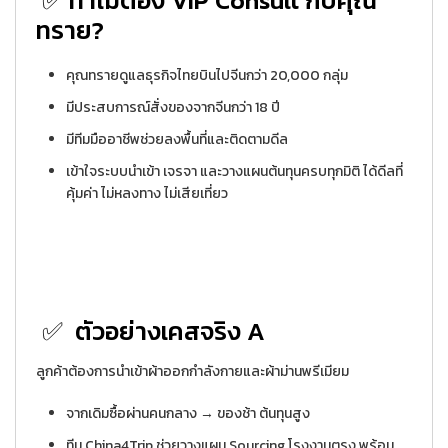
✅
ทำไมต้อง VIP Consult กับคุณ
ทราย?
คุณทรายดูแลธุรกิจไทยบินไปจีนกว่า 20,000 กลุ่ม
มีประสบการณ์สั่งของจากจีนกว่า 18 ปี
มีทีมมืออาชีพช่วยลงพื้นที่และติดตามดีล
เข้าใจระบบนำเข้า เจรจา และวางแผนต้นทุนครบทุกมิติ ได้ดีลที่
คุ้มค่า ไม่หลงทาง ไม่เสียเที่ยว
✅
ตัวอย่างเคสจริง A
ลูกค้าต้องการนำเข้าผ้าออกกำลังกายและผ้าม่านพรีเมียม
จากเดิมซื้อผ่านคนกลาง → ของช้า ต้นทุนสูง
ทีม China4Trip ช่วยวางแผน Sourcing โรงงานตรง พร้อม