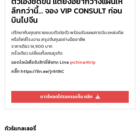
ตัวเองชัดขึ้น แต่ยังอยากวางแผนให้
ลึกกว่านี้... จอง VIP CONSULT ก่อน
บินไปจีน
ปรึกษากับคุณทรายแบบตัวต่อตัว พร้อมรับแผนการบิน แหล่งดีล
หรือไฟล์โรงงาน สรุปต้นทุนอย่างมืออาชีพ
ราคาเดียว 14,900 บาท
ครั้งเดียว เปลี่ยนทั้งเกมธุรกิจ
แอดไลน์เพื่อรับสิทธิ์พิเศษ: Line
@china4trip
คลิ๊ก https://lin.ee/jr6tIkC
ดาวโหลดโปรแกรมเต็ม คลิก
ทัวร์แกลเลอรี่