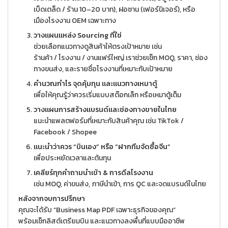
เบ็ดเตล็ด / ร้าน 10–20 บาท), ฝอซาน (เฟอร์นิเจอร์), หรือ
เมืองโรงงาน OEM เฉพาะทาง
วางแผนแหล่ง Sourcing ที่ใช่
ช่วยเลือกแนวทางดูสินค้าให้ตรงเป้าหมาย เช่น
ร้านค้า / โรงงาน / งานแฟร์ใหญ่ เราช่วยเช็ก MOQ, ราคา, ช่อง
ทางขนส่ง, และรายชื่อโรงงานที่เหมาะกับเป้าหมาย
คำนวณกำไร จุดคุ้มทุน และแนวทางเหมาตู้
เพื่อให้คุณรู้ว่าควรเริ่มแบบสต๊อกเล็ก หรือเหมาตู้เต็ม
วางแผนการสร้างแบรนด์และช่องทางขายในไทย
แนะนำแพลตฟอร์มที่เหมาะกับสินค้าคุณ เช่น TikTok /
Facebook / Shopee
แนะนำว่าควร “บินเอง” หรือ “ฝากทีมจัดซื้อจีน”
เพื่อประหยัดเวลาและต้นทุน
เคลียร์ทุกคำถามนำเข้า & การดีลโรงงาน
เช่น MOQ, ค่าขนส่ง, ภาษีนำเข้า, การ QC และจดแบรนด์ในไทย
หลังจากจบการปรึกษา
คุณจะได้รับ “Business Map PDF เฉพาะธุรกิจของคุณ”
พร้อมเช็กลิสต์เตรียมบิน และแนวทางลงพื้นที่แบบมืออาชีพ