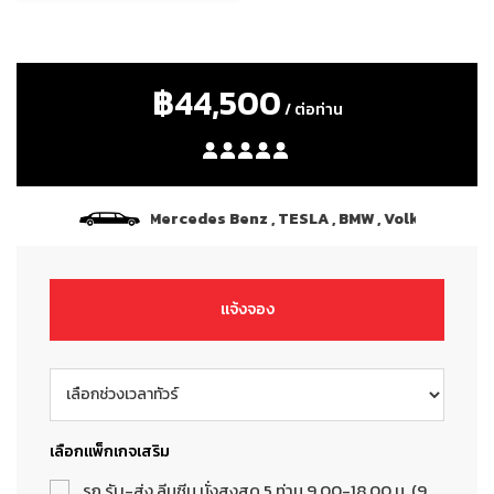
วัน
฿44,500
/ ต่อท่าน
นขับรถ เฉพาะ Type Mercedes Benz , TESLA , BMW , Volkswagen หรือ
แจ้งจอง
เลือกแพ็กเกจเสริม
รถ รับ-ส่ง ลีมูซีน นั่งสูงสุด 5 ท่าน 9.00-18.00 น. (9