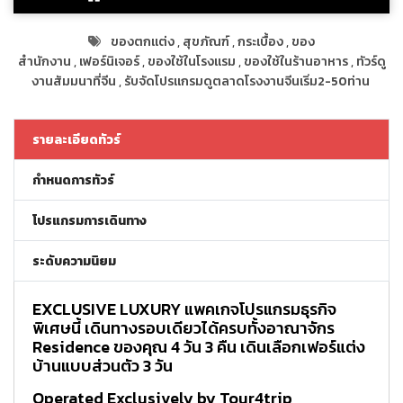
ของตกแต่ง
,
สุขภัณฑ์
,
กระเบื้อง
,
ของ
สำนักงาน
,
เฟอร์นิเจอร์
,
ของใช้ในโรงแรม
,
ของใช้ในร้านอาหาร
,
ทัวร์ดู
งานสัมมนาที่จีน
,
รับจัดโปรแกรมดูตลาดโรงงานจีนเริ่ม2-50ท่าน
รายละเอียดทัวร์
กำหนดการทัวร์
โปรแกรมการเดินทาง
ระดับความนิยม
EXCLUSIVE LUXURY
แพคเกจโปรแกรมธุรกิจ
พิเศษนี้
เดินทางรอบเดียวได้ครบทั้งอาณาจักร
Residence ของคุณ 4 วัน 3 คืน เดินเลือกเฟอร์แต่ง
บ้านแบบส่วนตัว 3 วัน
Operated Exclusively by Tour4trip