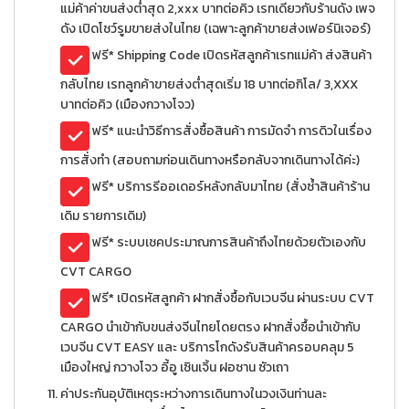
แม่ค้าค่าขนส่งต่ำสุด 2,xxx บาทต่อคิว เรทเดียวกับร้านดัง เพจ
ดัง เปิดโชว์รูมขายส่งในไทย (เฉพาะลูกค้าขายส่งเฟอร์นิเจอร์)
ฟรี* Shipping Code เปิดรหัสลูกค้าเรทแม่ค้า ส่งสินค้า
กลับไทย เรทลูกค้าขายส่งต่ำสุดเริ่ม 18 บาทต่อกิโล/ 3,XXX
บาทต่อคิว (เมืองกวางโจว)
ฟรี* แนะนำวิธีการสั่งซื้อสินค้า การมัดจำ การดิวในเรื่อง
การสั่งทำ (สอบถามก่อนเดินทางหรือกลับจากเดินทางได้ค่ะ)
ฟรี* บริการรีออเดอร์หลังกลับมาไทย (สั่งซ้ำสินค้าร้าน
เดิม รายการเดิม)
ฟรี* ระบบเชคประมาณการสินค้าถึงไทยด้วยตัวเองกับ
CVT CARGO
ฟรี* เปิดรหัสลูกค้า ฝากสั่งซื้อกับเวบจีน ผ่านระบบ CVT
CARGO นำเข้ากับขนส่งจีนไทยโดยตรง ฝากสั่งซื้อนำเข้ากับ
เวบจีน CVT EASY และ บริการโกดังรับสินค้าครอบคลุม 5
เมืองใหญ่ กวางโจว อี้อู เซินเจิ้น ฝอซาน ซัวเถา
ค่าประกันอุบัติเหตุระหว่างการเดินทางในวงเงินท่านละ