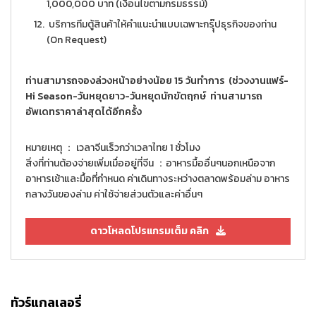
1,000,000 บาท (เงื่อนไขตามกรมธรรม์)
บริการทีมตู้สินค้าให้คำแนะนำแบบเฉพาะกรุุ๊ปธุรกิจของท่าน
(On Request)
ท่านสามารถจองล่วงหน้าอย่างน้อย 15 วันทำการ (ช่วงงานแฟร์-
Hi Season-วันหยุดยาว-วันหยุดนักขัตฤกษ์ ท่านสามารถ
อัพเดทราคาล่าสุดได้อีกครั้ง
หมายเหตุ ： เวลาจีนเร็วกว่าเวลาไทย 1 ชั่วโมง
สิ่งที่ท่านต้องจ่ายเพิ่มเมื่ออยู่ที่จีน ：อาหารมื้ออื่นๆนอกเหนือจาก
อาหารเช้าและมื้อที่กำหนด ค่าเดินทางระหว่างตลาดพร้อมล่าม อาหาร
กลางวันของล่าม ค่าใช้จ่ายส่วนตัวและค่าอื่นๆ
ดาวโหลดโปรแกรมเต็ม คลิก
ทัวร์แกลเลอรี่