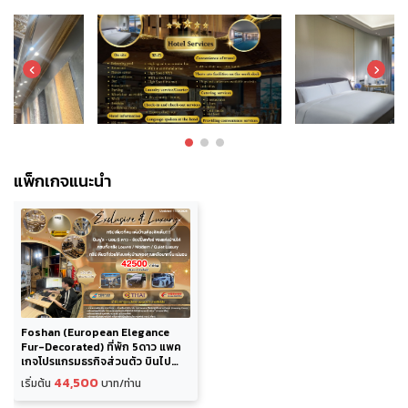
แพ็กเกจแนะนำ
Foshan (European Elegance
Fur-Decorated) ที่พัก 5ดาว แพค
เกจโปรแกรมธุรกิจส่วนตัว บินไป
ช้อปปิ้งเฟอร์นิเจอร์ตกแต่งบ้านสุด
44,500
เริ่มต้น
บาท/ท่าน
หรู นำแค่แปลนบ้านไป พร้อม
ออกแบบ 3D ใน Foshan เดินงาน 3