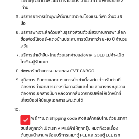
Luxury ขนาด 45-48 ตารางเมตร จำนวน 3 คืน พักห้องละ 2
ท่าน
บริการอาหารเช้าบุฟเฟ่ต์นานาชาติ ณ โรงแรมที่พัก จำนวน 3
มื้อ
บริการพาเจาะลึกด้วยล่ามธุรกิจส่วนตัวเชี่ยวชาญการพาเลือก
ซื้อเฟอร์นิเจอร์-แต่งบ้านประสบการณ์มากกว่า 8-10 ปี จำนวน
3 วัน
บริการนำเข้าจีน-ไทยด้วยเรทค่าขนส่งVIP GOLD แม่ค้า-เปิด
โกดัง-ผู้รับเหมา
ซัพพอร์ทด้านการขนส่งของ CVT CARGO
คู่มือการเดินทางและอบรมการนำเข้าเบื้องต้น สำหรับท่านที่
ต้องการทำเอกสารต่างๆทั้งทางจีนและไทย สามารถระบุความ
ต้องการเอกสารนั้นๆ หลังจากกลับจากทริปเพื่อให้เจ้าหน้าที่
เกี่ยวข้องให้ข้อมุลเอกสารเพิ่มเติมได้
ฟรี **เปิด Shipping code ส่งสินค้ากลับไทยด้วยเรทค่า
ขนส่งถูกกว่า เปิดเรท VIPแม่ค้าให้ทุกกรุ๊ป หมดกังวลเรื่อง
ต้นทุนหน้างาน พร้อมบริการเหมาตู้ FCL และรวมตู้ LCL เรท