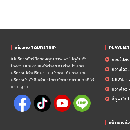
สิ่งทอสำหรับใช้ในบ้าน พรมและผ้าทอ เสื้อผ้าผู้ชาย
ผลิตภัณฑ์กีฬา การเดินทางและสันทนาการ ยา ผลิตภัณฑ์
เกี่ยวกับ TOUR4TRIP
PLAYLIST ส
เซรามิกทั่วไป, ของใช้ในครัวเรือน, เครื่องครัวและเคร
ให้บริการทัวร์ซื้อของคุณภาพ พาไปดูสินค้า
ก่อนไปสั่งข
สินค้าเทศกาล, ของขวัญและของสมนาคุณ, เครื่องแก
โรงงาน และ งานแฟร์ต่างๆ ณ ต่างประเทศ
กวางโจวแ
บริการให้คำปรึกษา แนะนำก่อนเดินทาง และ
ฝอซาน - เม
บริการนำเข้าสินค้ามาไทย ด้วยเรทค่าขนส่งที่ได้
สินค้าอิเล็กทรอนิกส์สำหรับผู้บริโภคและข้อมูล, เครื่อง
มาตรฐาน
กวางโจว -
เสื้อผ้าK-Fashion โอปป้า
เครื่องครัวพลาสติก
อี้อู - มีอะ
เครื่องมือช่าง OEM Hardware / ไขควง/คีมตัด/คีมล็
แพ็กเกจทั
ทรายแมว/กระเป๋าเดินทาง/แพคเกจจิ้งDelivery Food