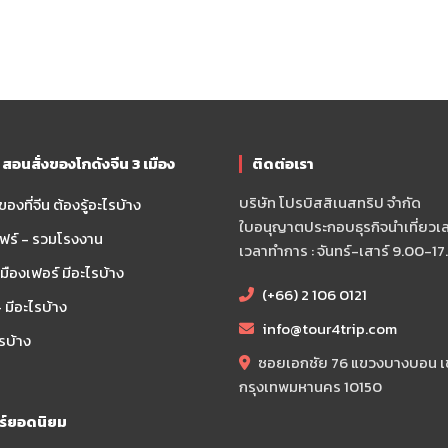
และผู้หญิง ชุดชั้นใน ชุดกีฬาและชุดลำลอง ขนสัตว์ หนัง ขนเป็ดและผลิตภัณฑ์
วัตถุดิบและผ้าสิ่งทอ รองเท้า กระเป๋าและกระเป๋า อาหาร
เพื่อสุขภาพและอุปกรณ์การแพทย์ ผลิตภัณฑ์และอาหารสำหรับสัตว์เลี้ยง เคร
สำนักงาน ของเล่น เสื้อผ้าเด็ก ผลิตภัณฑ์สำหรับเด็ก ทารกและคุณแม่
อนสั่งของโกดังจีน 3 เมือง
ติดต่อเรา
ื่องใช้บนโต๊ะอาหาร, ผลิตภัณฑ์ทอผ้า, หวายและเหล็ก, ผลิตภัณฑ์จัดสวน, ของ
บริษัท โปรบิสสิเนสทริป จำกัด
องที่จีน ต้องรู้อะไรบ้าง
้วศิลปะ, เซรามิกศิลปะ, นาฬิกา, นาฬิกาข้อมือและเครื่องมือออปติก, วัสด
ใบอนุญาตประกอบธุรกิจนำเที่ยวเลข
ฟร์ - รวมโรงงาน
เฟอร์นิเจอร์
เวลาทำการ : จันทร์-เสาร์ 9.00-17
ืองเฟอร์ มีอะไรบ้าง
ใช้ไฟฟ้าในครัวเรือน, ชิ้นส่วนอะไหล่, อุปกรณ์แสงสว่าง, ผลิตภัณฑ์อิเล็กทรอน
(+66) 2 106 0121
 มีอะไรบ้าง
info@tour4trip.com
ของตกแต่งบ้าน
เครื่องสำอาง-สกินแคร์
ไรบ้าง
ซอยเอกชัย 76 แขวงบางบอน 
อค/คีมปากจิ้งจก/ประแจ/ชุดบล็อก/ค้อน/เลื่อยมือ/คัตเตอร์/ตลับเมตร/ระ
กรุงเทพมหานคร 10150
อกซี่ และอื่นๆในหมวด
วร์ยอดนิยม
/สกินแคร์-เครื่องสำอาง/ขนตาปลอม/เครื่องมือช่าง/อะไหล่ตกแต่งเสื้อผ้