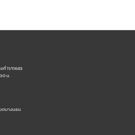
ที่เกี่ยวข้อง เครื่องประดับและอุปกรณ์ตกแต่งแฟชั่น
ื่องใช้ในห้องน้ำ ผลิตภัณฑ์ดูแลส่วนบุคคล เครื่องใช้
ตกแต่งบ้าน
ุก่อสร้างและตกแต่ง, อุปกรณ์สุขภัณฑ์และห้องน้ำ,
ที่ 11/11683
.30 น.
ิกส์และไฟฟ้า, ฮาร์ดแวร์, เครื่องมือ
เขตบางบอน
ดับน้ำ/กรรไกรตัดเหล็ก/ชุดดอกสว่าน/กาวร้อน/กาวอีพ็
า-กระเป๋า-รองเท้าและของตกแต่งทุกชนิด/ไหมพรม/ร่ม