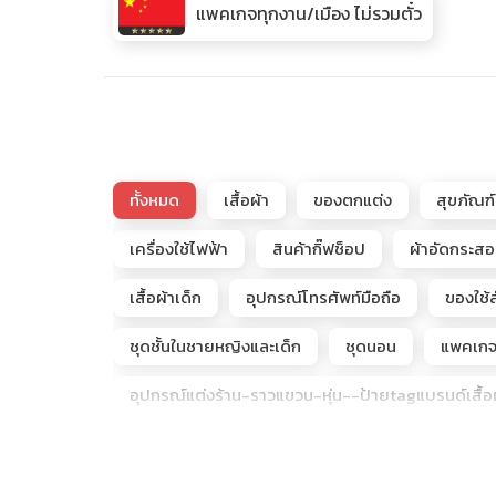
แพคเกจทุกงาน/เมือง ไม่รวมตั๋ว
ทั้งหมด
เสื้อผ้า
ของตกแต่ง
สุขภัณฑ์
เครื่องใช้ไฟฟ้า
สินค้ากิ๊ฟช็อป
ผ้าอัดกระส
เสื้อผ้าเด็ก
อุปกรณ์โทรศัพท์มือถือ
ของใช้ส
ชุดชั้นในชายหญิงและเด็ก
ชุดนอน
แพคเกจจ
อุปกรณ์แต่งร้าน-ราวแขวน-หุ่น--ป้ายtagแบรนด์เสื้อผ
รับจัดโปรแกรมดูตลาดโรงงานจีนเริ่ม2-50ท่าน
โกดังลับARTTOY (ขายถูกกว่าช้อป)
เพชรแท้+เ