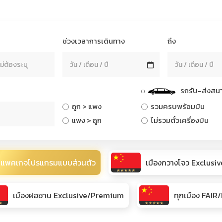
ช่วงเวลาการเดินทาง
ถึง
รถรับ-ส่งสนา
ถูก > แพง
รวมครบพร้อมบิน
แพง > ถูก
ไม่รวมตั๋วเครื่องบิน
แพคเกจโปรแกรมแบบส่วนตัว
เมืองกวางโจว Exclus
เมืองฝอซาน Exclusive/Premium
ทุกเมือง FAI