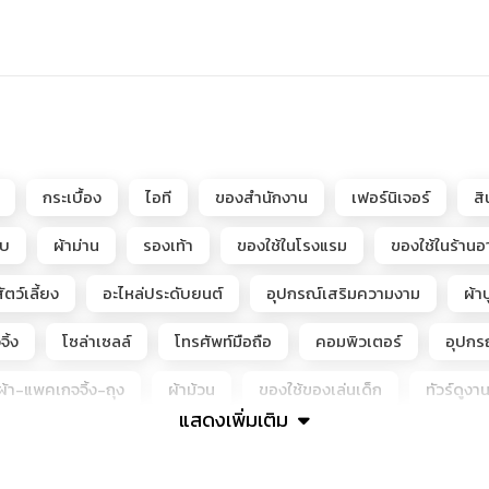
กระเบื้อง
ไอที
ของสำนักงาน
เฟอร์นิเจอร์
ส
อบ
ผ้าม่าน
รองเท้า
ของใช้ในโรงแรม
ของใช้ในร้าน
ัตว์เลี้ยง
อะไหล่ประดับยนต์
อุปกรณ์เสริมความงาม
ผ้าป
ิ้ง
โซล่าเซลล์
โทรศัพท์มือถือ
คอมพิวเตอร์
อุปกร
้า-แพคเกจจิ้ง-ถุง
ผ้าม้วน
ของใช้ของเล่นเด็ก
ทัวร์ดูงา
แสดงเพิ่มเติม
Hirono, LiLiOS, SKULLPANDA, Teletubbies, molly, labubu, Crybab
พชรแล๊บ-เพชรLAB-CVD-เพชรโมซาไนต์-โมอีส+เพชรจิว