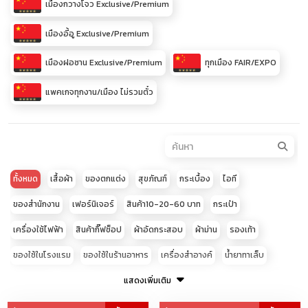
เมืองกวางโจว Exclusive/Premium
เมืองอี้อู Exclusive/Premium
เมืองฝอซาน Exclusive/Premium
ทุกเมือง FAIR/EXPO
แพคเกจทุกงาน/เมือง ไม่รวมตั๋ว
ทั้งหมด
เสื้อผ้า
ของตกแต่ง
สุขภัณฑ์
กระเบื้อง
ไอที
ของสำนักงาน
เฟอร์นิเจอร์
สินค้า10-20-60 บาท
กระเป๋า
เครื่องใช้ไฟฟ้า
สินค้ากิ๊ฟช็อป
ผ้าอัดกระสอบ
ผ้าม่าน
รองเท้า
ของใช้ในโรงแรม
ของใช้ในร้านอาหาร
เครื่องสำอางค์
น้ำยาทาเล็บ
เสื้อผ้าเด็ก
อุปกรณ์โทรศัพท์มือถือ
แสดงเพิ่มเติม
ของใช้สัตว์เลี้ยง
อะไหล่ประดับยนต์
อุปกรณ์เสริมความงาม
ผ้าปูที่นอน
เครื่องประดับ