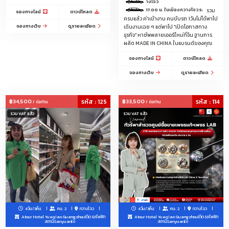
บริการรถลีมู
ส่วนบุคคล เครื่องใช้สำนักงาน ของเล่น เสื้อผ้าเด็ก ผลิตภัณฑ์สำหรับเด็ก ทารกและ
ของวันที่เดินงานกับล่าม/ไกด์ มีคนขับรถบริการรับส่งระหว่างวัน 9.00-17.00 น. ในเมืองกวางโจวระยะทางไม่เกิน 1
รวม
จองทางไลน์
ดาวน์โหลด
คุณแม่
ครบแล้ว ค่าเข้างาน คนขับรถ 1วันไม่ได้พาไป
จองทางเว็บ
ดูรายละเอียด
เดินงานเฉย ๆ แต่พาไป "เปิดโอกาสทาง
เซรามิกทั่วไป, ของใช้ในครัวเรือน, เครื่องครัวและเครื่องใช้บนโต๊ะอาหาร, ผลิตภัณฑ์
ธุรกิจ" หาซัพพลายเออร์ใหม่ที่จีน ฐานการ
ผลิต MADE IN CHINA ในแบรนด์ของคุณ
ทอผ้า, หวายและเหล็ก, ผลิตภัณฑ์จัดสวน, ของตกแต่งบ้าน
จองทางไลน์
ดาวน์โหลด
สินค้าเทศกาล, ของขวัญและของสมนาคุณ, เครื่องแก้วศิลปะ, เซรามิกศิลปะ,
จองทางเว็บ
ดูรายละเอียด
นาฬิกา, นาฬิกาข้อมือและเครื่องมือออปติก, วัสดุก่อสร้างและตกแต่ง, อุปกรณ์
สุขภัณฑ์และห้องน้ำ, เฟอร์นิเจอร์
฿34,500
รหัส : 125
฿33,500
รหัส : 114
สินค้าอิเล็กทรอนิกส์สำหรับผู้บริโภคและข้อมูล, เครื่องใช้ไฟฟ้าในครัวเรือน, ชิ้นส่วน
/ ต่อท่าน
/ ต่อท่าน
อะไหล่, อุปกรณ์แสงสว่าง, ผลิตภัณฑ์อิเล็กทรอนิกส์และไฟฟ้า, ฮาร์ดแวร์, เครื่อง
รวม VAT แล้ว
รวม VAT แล้ว
มือ
เสื้อผ้าK-Fashion โอปป้า
เครื่องครัวพลาสติก
ของตกแต่งบ้าน
เครื่องสำอาง-สกินแคร์
เครื่องมือช่าง OEM Hardware / ไขควง/คีมตัด/คีมล็อค/คีมปากจิ้งจก/ประแจ/ชุด
บล็อก/ค้อน/เลื่อยมือ/คัตเตอร์/ตลับเมตร/ระดับน้ำ/กรรไกรตัดเหล็ก/ชุดดอก
สว่าน/กาวร้อน/กาวอีพ็อกซี่ และอื่นๆในหมวด
4วัน/3คืน
คน: 2
กวางโจว
4วัน/3คืน
คน: 2
กวางโจว
ทรายแมว/กระเป๋าเดินทาง/แพคเกจจิ้งDelivery Food/สกินแคร์-เครื่องสำอาง/
Atour Hotel Yueqiao Guangzhou(ติดรถไฟฟ้า
Atour Hotel Yueqiao Guangzhou(ติดรถไฟฟ้า
สถานีSanyuanli)
สถานีSanyuanli)
ขนตาปลอม/เครื่องมือช่าง/อะไหล่ตกแต่งเสื้อผ้า-กระเป๋า-รองเท้าและของตกแต่ง