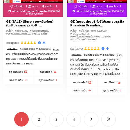
เฟอร์นิเจอร์โรงแรม, เฟอร์นิเจอร์รีสอร์ท, เฟอร์นิเจอร์ออฟฟิศ, เฟอร์นิเจอร์ร้าน
4วัน/3คืน
คน: 2
กวางโจว
4วัน/3คืน
คน: 2
กวางโจว
กาแฟ, โซฟา, โต๊ะกินข้าว, โต๊ะกลาง, เก้าอี้, เตียงนอน, ตู้เสื้อผ้า, เฟอร์นิเจอร์บิวท์อิน,
Atour Hotel Yueqiao Guangzhou(ติดรถไฟฟ้า
Atour Hotel Yueqiao Guangzhou(ติดรถไฟฟ้า
สถานีSanyuanli)
สถานีSanyuanli)
เคาน์เตอร์
GZ (SALE-โล๊ะกระสอบ-อัดก้อน)
GZ (แบรนด์เนม) ทัวร์โปรแกรมธุรกิจ
ทัวร์โปรแกรมธุรกิจ Pr...
Premium Brandna...
โคมไฟจีน, โคมไฟหรู, โคมไฟแชนเดอเรีย, โคมไฟตกแต่งบ้าน, โคมไฟโรงแรม, โคม
#เสื้อผ้า
#ผ้าอัดกระสอบ
#ทัวร์ดูงานสัมมนาที่จีน
#เสื้อผ้า
#เสื้อผ้าเด็ก
#ของใช้ของเล่นเด็ก
ไฟรีสอร์ท, โคมไฟเพดาน, โคมไฟติดผนัง, โคมไฟตั้งพื้น, โคมไฟตั้งโต๊ะ, โคมไฟ
#รับจัดโปรแกรมดูตลาดโรงงานจีนเริ่ม2-50ท่าน
#ทัวร์ดูงานสัมมนาที่จีน
#รับจัดโปรแกรมดูตลาดโรงงานจีนเริ่ม2-50ท่าน
ระย้า, โคมไฟโมเดิร์น, โคมไฟวินเทจ, โคมไฟคริสตัล, โคมไฟLED, ดาวน์ไลท์, โคมไฟ
#แบรนด์เนม งานก้อปปี้-เทียบแท้
โครงการ, ไฟสนาม, ไฟตกแต่งภายนอก, โคมไฟ
(3.6K ผู้เดินทาง)
(338 ผู้เดินทาง)
วันที่สองของการดีลงานมีคนขับรถรับ-ส่งบริการ 1 วัน
(รวม
แบรนด์เนม งานก้อปปี้-เทียบแท้
ครบพร้อมบิน) จัดเฉพาะ-เจาะลึกงานต่ำกว่า
วันที่สองของการดีลงานมีคนขับรถรับ-ส่งบ
(รวม
ทุน ลดราคาเซลล์มือหนึ่ง มือสองเน้นราคา
ครบพร้อมบิน) แบรนด์เนม สายธุรกิจ เดิน
ถูกกว่าราคาตลาดจริง
ตลาด 3 วัน ถึงแหล่งตลาดสินค้าแฟชั่น
สินค้ายี่ห้อแบรนด์เนม Superbrand Hi-
จองทางไลน์
ดาวน์โหลด
End Quiet Luxury เกรดกลางจนถึงแบบ 1:1
จองทางเว็บ
ดูรายละเอียด
จองทางไลน์
ดาวน์โหลด
จองทางเว็บ
ดูรายละเอียด
1
2
3
4