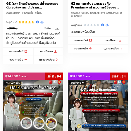
GZ (เจาะลึกสร้างแบรนด์น้ำหอมของ
GZ แพคเกจโปรแกรมธุรกิจ
ทุกชนิด/ไหมพรม/ร่มทุกประเภท/ถุงเท้า/รองเท้า
ตัวเอง) แพคเกจโปรแก...
Premium พาสำรวจศูนย์ซื้อขาย...
#เครื่องสำอางค์
#แพคเกจจิ้ง
#น้ำหอม
#เพชรแท้+เพชรแล๊บ-เพชรLAB-CVD-เพชรโมซาไนต์-โม
แหล่งกระเป๋าราคาถูกตามเวบไซส์จีน Taobao 1688 Alibaba Pinduoduo
อีส+เพชรจิว
(18 ผู้เดินทาง)
(66 ผู้เดินทาง)
เมืองโรงงานรองเท้า
ชุดนอน-ชุดชั้นใน
แพคเกจจิ้งครบวงจร
น้ำหอม
วันที่สองของการดีลงานมีคนขับรถรับ-ส่งบริการ 1 วัน เวลา 9.00-18.00 น.
(รวม
(รวมครบพร้อมบิน)
ครบพร้อมบิน) โปรแกรมเจาะลึกสร้างแบรนด์
ของใช้สัตว์เลี้ยง/ชามอาหารสัตว์/ขวดน้ำสัตว์เลี้ยง/กรงสัตว์เล็ก/สายจูงสุนัข/
น้ำหอมของตัวเอง ครบวงจร ตั้งแต่เลือก
จองทางไลน์
ดาวน์โหลด
ปลอกคอสัตว์เลี้ยง/ที่นอนสัตว์เลี้ยง/ของเล่นสัตว์เลี้ยง/แปรงขนสัตว์/กระบะทราย
วัตถุดิบจนถึงสร้างแบรนด์ ดีลธุรกิจ 3 วัน
แมว/ที่ลับเล็บแมว/ถุงเก็บมูลสัตว์เลี้ยง/กระเป๋าใส่สัตว์เลี้ยง/เสื้อผ้าสัตว์เลี้ยง/
จองทางเว็บ
ดูรายละเอียด
จองทางไลน์
ดาวน์โหลด
อาหารเม็ดสัตว์เลี้ยง/ข
จองทางเว็บ
ดูรายละเอียด
เครื่องเขียน/ปากกาลูกลื่นแฟนซี/สมุดโน้ตแฟนซี/สติ๊กเกอร์/เทปกาวลายการ์ตูน/
แฟ้ม/คลิปหนีบกระดาษ/ดินสอไม้/ดินสอกด/ไฮไลท์/ยางลบ/กบเหลาดินสอ/กล่อง
ดินสอ/กระเป๋าใส่เครื่องเขียน/สมุดวาดภาพ/สเก็ตช์บุ๊ก/ชุดเครื่องเขียนเป็นเซ็ต
฿34,500
รหัส : 94
฿31,500
รหัส : 84
/ ต่อท่าน
/ ต่อท่าน
รวม VAT แล้ว
รวม VAT แล้ว
เครื่องมือของใช้การเกษตร/บัวรดน้ำ/สายยาง/ข้อต่อสายยาง/บัวสเปรย์/ถังพ่น
ยา/กรรไกรตัดกิ่ง/เลื่อยตัดกิ่ง/ถุงมือทำสวน/ตาข่ายกันแมลง/เชือกฟาง/พลาสติก
คลุมดิน/กระถางพลาสติก/กระถางดินเผา/เครื่องพรวนดินมือ/เสียม/จอบ/บัวรดน้ำ
ต้นไม้แบบกด/ขวดพ่นละอองน้ำ/กระติกน้ำเกษตร
ปรับสินค้าตามธุรกิจองค์กรคุณ (Customized Business) กรุณาแจ้งประเภทสินค้า
ก่อนทำการจอง
เฟอร์นิเจอร์จีน, เฟอร์นิเจอร์หรู, เฟอร์นิเจอร์โครงการ, เฟอร์นิเจอร์ตกแต่งบ้าน,