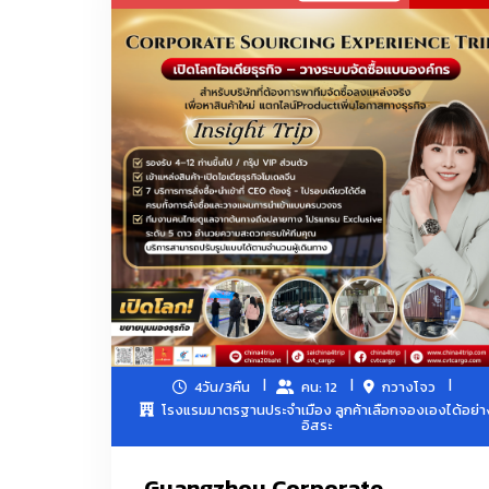
สิ่งทอสำหรับใช้ในบ้าน พรมและผ้าทอ เสื้อผ้าผู้ชาย
ผลิตภัณฑ์กีฬา การเดินทางและสันทนาการ ยา ผลิตภัณฑ์
เซรามิกทั่วไป, ของใช้ในครัวเรือน, เครื่องครัวและเคร
สินค้าเทศกาล, ของขวัญและของสมนาคุณ, เครื่องแก
สินค้าอิเล็กทรอนิกส์สำหรับผู้บริโภคและข้อมูล, เครื่อง
เสื้อผ้าK-Fashion โอปป้า
เครื่องครัวพลาสติก
4วัน/3คืน
คน: 12
กวางโจว
เครื่องมือช่าง OEM Hardware / ไขควง/คีมตัด/คีมล็
โรงแรมมาตรฐานประจำเมือง ลูกค้าเลือกจองเองได้อย่า
อิสระ
Guangzhou Corporate
ทรายแมว/กระเป๋าเดินทาง/แพคเกจจิ้งDelivery Food