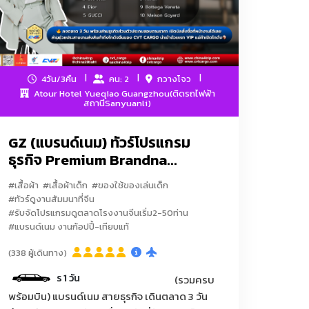
4วัน/3คืน
คน: 2
กวางโจว
Atour Hotel Yueqiao Guangzhou(ติดรถไฟฟ้า
สถานีSanyuanli)
GZ (แบรนด์เนม) ทัวร์โปรแกรม
ธุรกิจ Premium Brandna...
#เสื้อผ้า
#เสื้อผ้าเด็ก
#ของใช้ของเล่นเด็ก
#ทัวร์ดูงานสัมมนาที่จีน
#รับจัดโปรแกรมดูตลาดโรงงานจีนเริ่ม2-50ท่าน
#แบรนด์เนม งานก้อปปี้-เทียบแท้
ับรถรับ-ส่งบริการ 1 วัน
(338 ผู้เดินทาง)
วันที่สองของการดีลงานมีคนขับรถรับ-ส่
(รวมครบ
พร้อมบิน) แบรนด์เนม สายธุรกิจ เดินตลาด 3 วัน