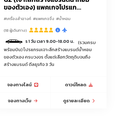
ของตัวเอง) แพคเกจโปรแก...
#เครื่องสำอางค์
#แพคเกจจิ้ง
#น้ำหอม
แพคเกจจิ้งครบวงจร
น้ำหอม
(18 ผู้เดินทาง)
ว์เลี้ยง/แปรงขนสัตว์/กระบะทรายแมว/ที่ลับเล็บแมว/ถุง
ง/ข
การ 1 วัน เวลา 9.00-18.00 น.
(รวมครบ
พร้อมบิน) โปรแกรมเจาะลึกสร้างแบรนด์น้ำหอม
ไฮไลท์/ยางลบ/กบเหลาดินสอ/กล่องดินสอ/กระเป๋าใส่
ของตัวเอง ครบวงจร ตั้งแต่เลือกวัตถุดิบจนถึง
สร้างแบรนด์ ดีลธุรกิจ 3 วัน
น/ตาข่ายกันแมลง/เชือกฟาง/พลาสติกคลุมดิน/กระถาง
น้ำ/กระติกน้ำเกษตร
จองทางไลน์
ดาวน์โหลด
จองทางเว็บ
ดูรายละเอียด
ิเจอร์ออฟฟิศ, เฟอร์นิเจอร์ร้านกาแฟ, โซฟา, โต๊ะกินข้าว,
ไม่เกิน 100กิโลเมตร
งพื้น, โคมไฟตั้งโต๊ะ, โคมไฟระย้า, โคมไฟโมเดิร์น,