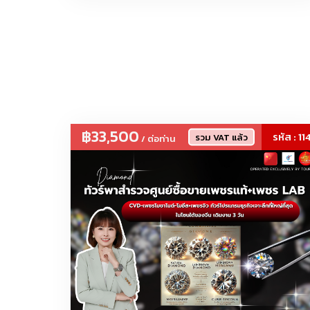
โคมไฟวินเทจ, 
แบรนด์เนม งานก้อปปี้-เทียบแท้
฿33,500
รหัส : 11
รวม VAT แล้ว
/ ต่อท่าน