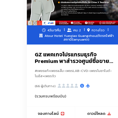
4วัน/3คืน
คน: 2
กวางโจว
Atour Hotel Yueqiao Guangzhou(ติดรถไฟฟ้า
สถานีSanyuanli)
GZ แพคเกจโปรแกรมธุรกิจ
Premium พาสำรวจศูนย์ซื้อขาย...
#เพชรแท้+เพชรแล๊บ-เพชรLAB-CVD-เพชรโมซาไนต์-
โมอีส+เพชรจิว
(66 ผู้เดินทาง)
(รวมครบพร้อมบิน)
จองทางไลน์
ดาวน์โหลด