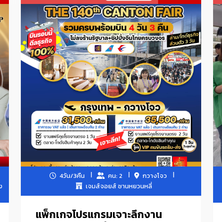
และผู้หญิง ชุดชั้นใน ชุดกีฬาและชุดลำลอง ขนสัตว์ หนัง ขนเป็ดและผลิตภัณฑ์
วัตถุดิบและผ้าสิ่งทอ รองเท้า กระเป๋าและกระเป๋า อาหาร
เพื่อสุขภาพและอุปกรณ์การแพทย์ ผลิตภัณฑ์และอาหารสำหรับสัตว์เลี้ยง เคร
สำนักงาน ของเล่น เสื้อผ้าเด็ก ผลิตภัณฑ์สำหรับเด็ก ทารกและคุณแม่
ื่องใช้บนโต๊ะอาหาร, ผลิตภัณฑ์ทอผ้า, หวายและเหล็ก, ผลิตภัณฑ์จัดสวน, ของ
้วศิลปะ, เซรามิกศิลปะ, นาฬิกา, นาฬิกาข้อมือและเครื่องมือออปติก, วัสด
เฟอร์นิเจอร์
ใช้ไฟฟ้าในครัวเรือน, ชิ้นส่วนอะไหล่, อุปกรณ์แสงสว่าง, ผลิตภัณฑ์อิเล็กทรอน
ของตกแต่งบ้าน
เครื่องสำอาง-สกินแคร์
4วัน/3คืน
คน: 2
กวางโจว
อค/คีมปากจิ้งจก/ประแจ/ชุดบล็อก/ค้อน/เลื่อยมือ/คัตเตอร์/ตลับเมตร/ระ
ง
เจมส์จอยส์ ซานหยวนหลี่
อกซี่ และอื่นๆในหมวด
แพ็กเกจโปรแกรมเจาะลึกงาน
/สกินแคร์-เครื่องสำอาง/ขนตาปลอม/เครื่องมือช่าง/อะไหล่ตกแต่งเสื้อผ้