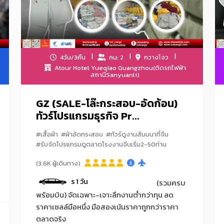
4วัน/3คืน
คน: 2
กวางโจว
Atour Hotel Yueqiao Guangzhou(ติดรถไฟฟ้า
สถานีSanyuanli)
GZ (SALE-โล๊ะกระสอบ-อัดก้อน)
ทัวร์โปรแกรมธุรกิจ Pr...
#เสื้อผ้า
#ผ้าอัดกระสอบ
#ทัวร์ดูงานสัมมนาที่จีน
#รับจัดโปรแกรมดูตลาดโรงงานจีนเริ่ม2-50ท่าน
(3.6K ผู้เดินทาง)
วันที่สองของการดีลงานมีคนข
(รวมครบ
พร้อมบิน) จัดเฉพาะ-เจาะลึกงานต่ำกว่าทุน ลด
ราคาเซลล์มือหนึ่ง มือสองเน้นราคาถูกกว่าราคา
ตลาดจริง