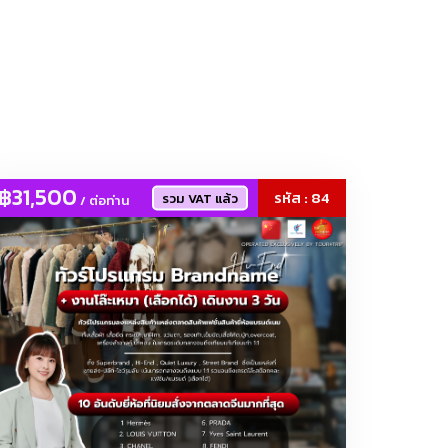
งภายนอก, โคมไฟ
฿31,500
รหัส : 84
รวม VAT แล้ว
/ ต่อท่าน