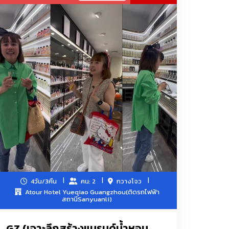
ที่เกี่ยวข้อง เครื่องประดับและอุปกรณ์ตกแต่งแฟชั่น
ื่องใช้ในห้องน้ำ ผลิตภัณฑ์ดูแลส่วนบุคคล เครื่องใช้
ตกแต่งบ้าน
ุก่อสร้างและตกแต่ง, อุปกรณ์สุขภัณฑ์และห้องน้ำ,
ิกส์และไฟฟ้า, ฮาร์ดแวร์, เครื่องมือ
4วัน/3คืน
คน: 2
กวางโจว
ดับน้ำ/กรรไกรตัดเหล็ก/ชุดดอกสว่าน/กาวร้อน/กาวอีพ็
Atour Hotel Yueqiao Guangzhou(ติดรถไฟฟ้า
สถานีSanyuanli)
GZ (เจาะลึกสร้างแบรนด์น้ำหอม
า-กระเป๋า-รองเท้าและของตกแต่งทุกชนิด/ไหมพรม/ร่ม