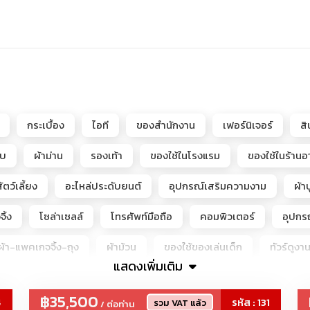
กระเบื้อง
ไอที
ของสำนักงาน
เฟอร์นิเจอร์
ส
อบ
ผ้าม่าน
รองเท้า
ของใช้ในโรงแรม
ของใช้ในร้าน
ัตว์เลี้ยง
อะไหล่ประดับยนต์
อุปกรณ์เสริมความงาม
ผ้าป
ิ้ง
โซล่าเซลล์
โทรศัพท์มือถือ
คอมพิวเตอร์
อุปกร
้า-แพคเกจจิ้ง-ถุง
ผ้าม้วน
ของใช้ของเล่นเด็ก
ทัวร์ดูงา
แสดงเพิ่มเติม
Hirono, LiLiOS, SKULLPANDA, Teletubbies, molly, labubu, Crybab
฿35,500
4
รหัส : 131
รวม VAT แล้ว
/ ต่อท่าน
พชรแล๊บ-เพชรLAB-CVD-เพชรโมซาไนต์-โมอีส+เพชรจิว