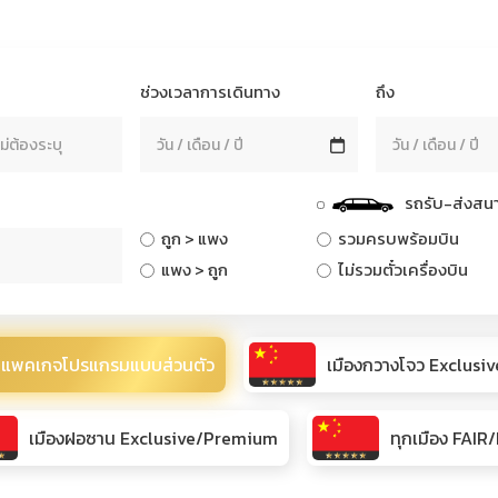
ช่วงเวลาการเดินทาง
ถึง
รถรับ-ส่งสนา
ถูก > แพง
รวมครบพร้อมบิน
แพง > ถูก
ไม่รวมตั๋วเครื่องบิน
แพคเกจโปรแกรมแบบส่วนตัว
เมืองกวางโจว Exclus
เมืองฝอซาน Exclusive/Premium
ทุกเมือง FAI