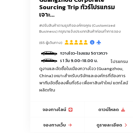
Sourcing Trip ทัวร์โปรแกรม
เจาะ...
แหล่งกระเป๋าราคาถูกตามเวบไซส์จีน Taobao 1688 
#ปรับสินค้าตามธุรกิจองค์กรคุณ (Customized
Business) กรุณาแจ้งประเภทสินค้าก่อนทำการจอง
ของใช้สัตว์เลี้ยง/ชามอาหารสัตว์/ขวดน้ำสัตว์เลี้ยง/
เก
(65 ผู้เดินทาง)
เครื่องเขียน/ปากกาลูกลื่นแฟนซี/สมุดโน้ตแฟนซี/
นขับรถ ระหว่างสนามบินกวางโจว-โรงแรม 5ดาวกวางโจวรวม 2 เที่ยว และ รถร
ีคนขับรถรับ-ส่งบริการ 1 วัน 9.00-18.00 น.
โปรแกรม
ดูงานและจัดซื้อในเมืองกวางโจว (Guangzhou,
เครื่องมือของใช้การเกษตร/บัวรดน้ำ/สายยาง/ข้อต
China) เหมาะสำหรับบริษัทและองค์กรที่ต้องการ
พลาสติก/กระถางดิน
พาทีมจัดซื้อลงพื้นที่จริง เพื่อหาสินค้าใหม่ แตกไลน์
ผลิตภัณ
ปรับสินค้าตามธุรกิจองค์กรคุณ (Customized Busin
เฟอร์นิเจอร์จีน, เฟอร์นิเจอร์หรู, เฟอร์นิเจอร์โครงการ
บริการรถลีมูซีนพร้อมคนขับรถ ร
จองทางไลน์
ดาวน์โหลด
วันที่3 ของวันที่เดินงานกับล่าม/
จองทางเว็บ
ดูรายละเอียด
โคมไฟจีน, โคมไฟหรู, โคมไฟแชนเดอเรีย, โคมไฟตกแต่