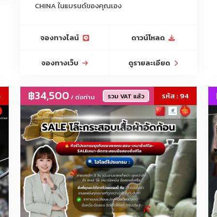
โคมไฟคริสตัล, โคมไฟLED, ดาวน์ไลท์, โคมไฟโครงการ, ไฟสนาม, ไฟตกแต่
CHINA ในแบรนด์ของคุณเอง
จองทางไลน์
ดาวน์โหลด
จองทางเว็บ
ดูรายละเอียด
฿34,500
4
รหัส : 94
รวม VAT แล้ว
/ ต่อท่าน