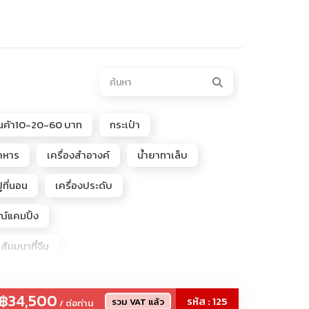
ินค้า10-20-60 บาท
กระเป๋า
อาหาร
เครื่องสำอางค์
น้ำยาทาเล็บ
ูที่นอน
เครื่องประดับ
ณ์แคมปิ้ง
นสัมมนาที่จีน
e, POPMART, Popbeans
฿34,500
รหัส : 125
รวม VAT แล้ว
/ ต่อท่าน