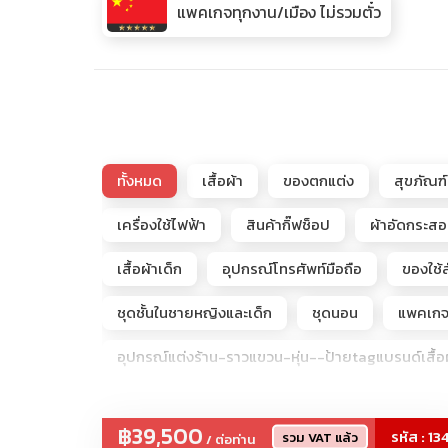
แพคเกจทุกงาน/เมือง ไม่รวมตั๋ว
ทั้งหมด
เสื้อผ้า
ของตกแต่ง
สุขภัณฑ์
เครื่องใช้ไฟฟ้า
สินค้ากิ๊ฟช็อป
ผ้าอัดกระส
เสื้อผ้าเด็ก
อุปกรณ์โทรศัพท์มือถือ
ของใช้ส
ชุดชั้นในชายหญิงและเด็ก
ชุดนอน
แพคเกจจ
อุปกรณ์แต่งร้าน-ราวแขวน-หุ่น--ป้ายtagแบรนด์เสื้อผ
รับจัดโปรแกรมดูตลาดโรงงานจีนเริ่ม2-50ท่าน
฿39,500
รหัส : 13
รวม VAT แล้ว
/ ต่อท่าน
โกดังลับARTTOY (ขายถูกกว่าช้อป)
เพชรแท้+เ