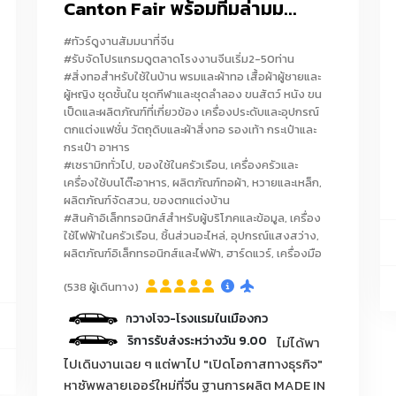
Canton Fair พร้อมทีมล่ามม...
ทุกประเภท/ถุงเท้า/รองเท้า
#ทัวร์ดูงานสัมมนาที่จีน
Alibaba Pinduoduo
เมืองโรงงานรองเท้า
ชุดนอน-ชุดชั้นใน
#รับจัดโปรแกรมดูตลาดโรงงานจีนเริ่ม2-50ท่าน
#สิ่งทอสำหรับใช้ในบ้าน พรมและผ้าทอ เสื้อผ้าผู้ชายและ
ผู้หญิง ชุดชั้นใน ชุดกีฬาและชุดลำลอง ขนสัตว์ หนัง ขน
กรงสัตว์เล็ก/สายจูงสุนัข/ปลอกคอสัตว์เลี้ยง/ที่นอนสัตว์เลี้ยง/ของเล่นสัต
เป็ดและผลิตภัณฑ์ที่เกี่ยวข้อง เครื่องประดับและอุปกรณ์
็บมูลสัตว์เลี้ยง/กระเป๋าใส่สัตว์เลี้ยง/เสื้อผ้าสัตว์เลี้ยง/อาหารเม็ดสัตว์เลี้ย
วันที่สองของการดีลงานมีคนขับรถรับ-ส่งบริ
ตกแต่งแฟชั่น วัตถุดิบและผ้าสิ่งทอ รองเท้า กระเป๋าและ
กระเป๋า อาหาร
สติ๊กเกอร์/เทปกาวลายการ์ตูน/แฟ้ม/คลิปหนีบกระดาษ/ดินสอไม้/ดินสอกด/
ับส่งระหว่างวันตามโปรแกรมที่กำหนด
#เซรามิกทั่วไป, ของใช้ในครัวเรือน, เครื่องครัวและ
เครื่องเขียน/สมุดวาดภาพ/สเก็ตช์บุ๊ก/ชุดเครื่องเขียนเป็นเซ็ต
เครื่องใช้บนโต๊ะอาหาร, ผลิตภัณฑ์ทอผ้า, หวายและเหล็ก,
ผลิตภัณฑ์จัดสวน, ของตกแต่งบ้าน
่อสายยาง/บัวสเปรย์/ถังพ่นยา/กรรไกรตัดกิ่ง/เลื่อยตัดกิ่ง/ถุงมือทำสว
#สินค้าอิเล็กทรอนิกส์สำหรับผู้บริโภคและข้อมูล, เครื่อง
ใช้ไฟฟ้าในครัวเรือน, ชิ้นส่วนอะไหล่, อุปกรณ์แสงสว่าง,
เผา/เครื่องพรวนดินมือ/เสียม/จอบ/บัวรดน้ำต้นไม้แบบกด/ขวดพ่นละออง
ผลิตภัณฑ์อิเล็กทรอนิกส์และไฟฟ้า, ฮาร์ดแวร์, เครื่องมือ
ess) กรุณาแจ้งประเภทสินค้าก่อนทำการจอง
(538 ผู้เดินทาง)
, เฟอร์นิเจอร์ตกแต่งบ้าน, เฟอร์นิเจอร์โรงแรม, เฟอร์นิเจอร์รีสอร์ท, เฟอร์น
ะหว่างสนามบินกวางโจว-โรงแรมในเมืองกวางโจว
โต๊ะกลาง, เก้าอี้, เตียงนอน, ตู้เสื้อผ้า, เฟอร์นิเจอร์บิวท์อิน, เคาน์เตอร์
ไกด์ มีคนขับรถบริการรับส่งระหว่างวัน 9.00-17.00 น. ในเมืองกวางโจวระยะทาง
ไม่ได้พา
ไปเดินงานเฉย ๆ แต่พาไป "เปิดโอกาสทางธุรกิจ"
งบ้าน, โคมไฟโรงแรม, โคมไฟรีสอร์ท, โคมไฟเพดาน, โคมไฟติดผนัง, โคมไฟตั้
หาซัพพลายเออร์ใหม่ที่จีน ฐานการผลิต MADE IN