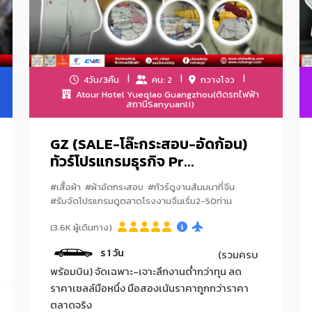
4วัน/3คืน
คน: 2
กวางโจว
Atour Hotel Yueqiao Guangzhou(ติดรถไฟฟ้า
สถานีSanyuanli)
GZ (SALE-โล๊ะกระสอบ-อัดก้อน)
ทัวร์โปรแกรมธุรกิจ Pr...
#เสื้อผ้า
#ผ้าอัดกระสอบ
#ทัวร์ดูงานสัมมนาที่จีน
#รับจัดโปรแกรมดูตลาดโรงงานจีนเริ่ม2-50ท่าน
(3.6K ผู้เดินทาง)
วันที่สองของการดีลงานมีค
(รวมครบ
พร้อมบิน) จัดเฉพาะ-เจาะลึกงานต่ำกว่าทุน ลด
ราคาเซลล์มือหนึ่ง มือสองเน้นราคาถูกกว่าราคา
ตลาดจริง