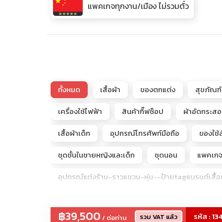
แพคเกจทุกงาน/เมือง ไม่รวมตั๋ว
ทั้งหมด
เสื้อผ้า
ของตกแต่ง
สุขภัณฑ์
เครื่องใช้ไฟฟ้า
สินค้ากิ๊ฟช็อป
ผ้าอัดกระส
เสื้อผ้าเด็ก
อุปกรณ์โทรศัพท์มือถือ
ของใช้ส
ชุดชั้นในชายหญิงและเด็ก
ชุดนอน
แพคเกจจ
อุปกรณ์แต่งร้าน-ราวแขวน-หุ่น--ป้ายtagแบรนด์เสื้อผ
รับจัดโปรแกรมดูตลาดโรงงานจีนเริ่ม2-50ท่าน
฿39,500
รหัส : 13
รวม VAT แล้ว
/ ต่อท่าน
โกดังลับARTTOY (ขายถูกกว่าช้อป)
เพชรแท้+เ