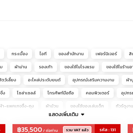
กระเบื้อง
ไอที
ของสำนักงาน
เฟอร์นิเจอร์
ส
อบ
ผ้าม่าน
รองเท้า
ของใช้ในโรงแรม
ของใช้ในร้าน
ัตว์เลี้ยง
อะไหล่ประดับยนต์
อุปกรณ์เสริมความงาม
ผ้าป
ิ้ง
โซล่าเซลล์
โทรศัพท์มือถือ
คอมพิวเตอร์
อุปกร
้า-แพคเกจจิ้ง-ถุง
ผ้าม้วน
ของใช้ของเล่นเด็ก
ทัวร์ดูงา
แสดงเพิ่มเติม
Hirono, LiLiOS, SKULLPANDA, Teletubbies, molly, labubu, Crybab
฿35,500
4
รหัส : 131
รวม VAT แล้ว
/ ต่อท่าน
พชรแล๊บ-เพชรLAB-CVD-เพชรโมซาไนต์-โมอีส+เพชรจิว