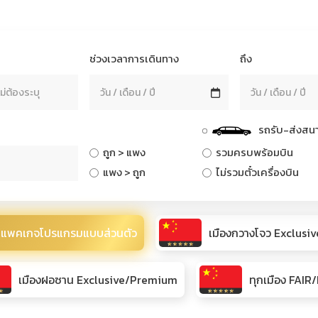
ช่วงเวลาการเดินทาง
ถึง
รถรับ-ส่งสนา
ถูก > แพง
รวมครบพร้อมบิน
แพง > ถูก
ไม่รวมตั๋วเครื่องบิน
แพคเกจโปรแกรมแบบส่วนตัว
เมืองกวางโจว Exclus
เมืองฝอซาน Exclusive/Premium
ทุกเมือง FAI