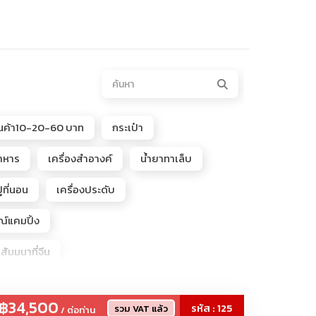
ินค้า10-20-60 บาท
กระเป๋า
อาหาร
เครื่องสำอางค์
น้ำยาทาเล็บ
ูที่นอน
เครื่องประดับ
ณ์แคมปิ้ง
นสัมมนาที่จีน
e, POPMART, Popbeans
฿34,500
รหัส : 125
รวม VAT แล้ว
/ ต่อท่าน