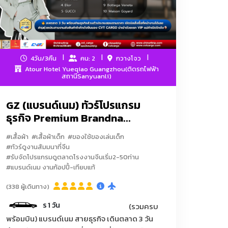
4วัน/3คืน
คน: 2
กวางโจว
Atour Hotel Yueqiao Guangzhou(ติดรถไฟฟ้า
สถานีSanyuanli)
GZ (แบรนด์เนม) ทัวร์โปรแกรม
ธุรกิจ Premium Brandna...
#เสื้อผ้า
#เสื้อผ้าเด็ก
#ของใช้ของเล่นเด็ก
#ทัวร์ดูงานสัมมนาที่จีน
#รับจัดโปรแกรมดูตลาดโรงงานจีนเริ่ม2-50ท่าน
#แบรนด์เนม งานก้อปปี้-เทียบแท้
นขับรถรับ-ส่งบริการ 1 วัน
(338 ผู้เดินทาง)
วันที่สองของการดีลงานมีคนขับรถรับ-
(รวมครบ
พร้อมบิน) แบรนด์เนม สายธุรกิจ เดินตลาด 3 วัน