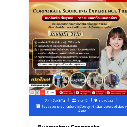
สิ่งทอสำหรับใช้ในบ้าน พรมและผ้าทอ เสื้อผ้าผู้ชาย
ผลิตภัณฑ์กีฬา การเดินทางและสันทนาการ ยา ผลิตภัณฑ์
เซรามิกทั่วไป, ของใช้ในครัวเรือน, เครื่องครัวและเคร
สินค้าเทศกาล, ของขวัญและของสมนาคุณ, เครื่องแก
สินค้าอิเล็กทรอนิกส์สำหรับผู้บริโภคและข้อมูล, เครื่อง
เสื้อผ้าK-Fashion โอปป้า
เครื่องครัวพลาสติก
4วัน/3คืน
คน: 12
กวางโจว
เครื่องมือช่าง OEM Hardware / ไขควง/คีมตัด/คีมล็
โรงแรมมาตรฐานประจำเมือง ลูกค้าเลือกจองเองได้อย่า
อิสระ
Guangzhou Corporate
ทรายแมว/กระเป๋าเดินทาง/แพคเกจจิ้งDelivery Food