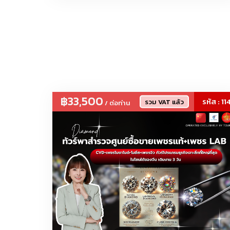
โคมไฟวินเทจ, 
แบรนด์เนม งานก้อปปี้-เทียบแท้
฿33,500
รหัส : 11
รวม VAT แล้ว
/ ต่อท่าน