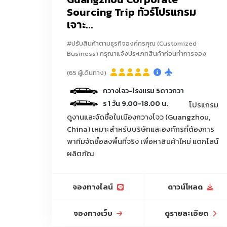
Sourcing Trip ทัวร์โปรแกรม
เจาะ...
แหล่งกระเป๋าราคาถูกตามเวบไซส์จีน Taobao 1688 
#ปรับสินค้าตามธุรกิจองค์กรคุณ (Customized
Business) กรุณาแจ้งประเภทสินค้าก่อนทำการจอง
ของใช้สัตว์เลี้ยง/ชามอาหารสัตว์/ขวดน้ำสัตว์เลี้ยง/
เก
(65 ผู้เดินทาง)
เครื่องเขียน/ปากกาลูกลื่นแฟนซี/สมุดโน้ตแฟนซี/
มคนขับรถ ระหว่างสนามบินกวางโจว-โรงแรม 5ดาวกวางโจวรวม 2 เที่ยว และ ร
นมีคนขับรถรับ-ส่งบริการ 1 วัน 9.00-18.00 น.
โปรแกรม
ดูงานและจัดซื้อในเมืองกวางโจว (Guangzhou,
เครื่องมือของใช้การเกษตร/บัวรดน้ำ/สายยาง/ข้อต
China) เหมาะสำหรับบริษัทและองค์กรที่ต้องการ
พลาสติก/กระถางดิน
พาทีมจัดซื้อลงพื้นที่จริง เพื่อหาสินค้าใหม่ แตกไลน์
ผลิตภัณ
ปรับสินค้าตามธุรกิจองค์กรคุณ (Customized Busin
เฟอร์นิเจอร์จีน, เฟอร์นิเจอร์หรู, เฟอร์นิเจอร์โครงการ
บริการรถลีมูซีนพร้อมคนขับรถ
จองทางไลน์
ดาวน์โหลด
วันที่3 ของวันที่เดินงานกับล่า
จองทางเว็บ
ดูรายละเอียด
โคมไฟจีน, โคมไฟหรู, โคมไฟแชนเดอเรีย, โคมไฟตกแต่