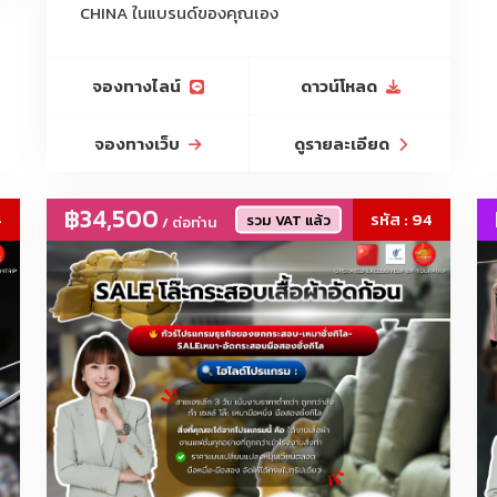
โคมไฟคริสตัล, โคมไฟLED, ดาวน์ไลท์, โคมไฟโครงการ, ไฟสนาม, ไฟตกแต่
CHINA ในแบรนด์ของคุณเอง
จองทางไลน์
ดาวน์โหลด
จองทางเว็บ
ดูรายละเอียด
฿34,500
4
รหัส : 94
รวม VAT แล้ว
/ ต่อท่าน