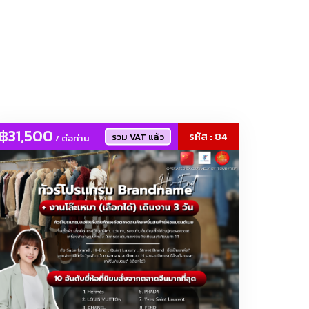
งภายนอก, โคมไฟ
฿31,500
รหัส : 84
รวม VAT แล้ว
/ ต่อท่าน