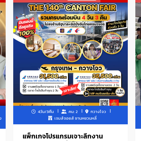
และผู้หญิง ชุดชั้นใน ชุดกีฬาและชุดลำลอง ขนสัตว์ หนัง ขนเป็ดและผลิตภัณฑ์
วัตถุดิบและผ้าสิ่งทอ รองเท้า กระเป๋าและกระเป๋า อาหาร
เพื่อสุขภาพและอุปกรณ์การแพทย์ ผลิตภัณฑ์และอาหารสำหรับสัตว์เลี้ยง เคร
สำนักงาน ของเล่น เสื้อผ้าเด็ก ผลิตภัณฑ์สำหรับเด็ก ทารกและคุณแม่
ื่องใช้บนโต๊ะอาหาร, ผลิตภัณฑ์ทอผ้า, หวายและเหล็ก, ผลิตภัณฑ์จัดสวน, ของ
้วศิลปะ, เซรามิกศิลปะ, นาฬิกา, นาฬิกาข้อมือและเครื่องมือออปติก, วัสด
เฟอร์นิเจอร์
ใช้ไฟฟ้าในครัวเรือน, ชิ้นส่วนอะไหล่, อุปกรณ์แสงสว่าง, ผลิตภัณฑ์อิเล็กทรอน
ของตกแต่งบ้าน
เครื่องสำอาง-สกินแคร์
4วัน/3คืน
คน: 2
กวางโจว
อค/คีมปากจิ้งจก/ประแจ/ชุดบล็อก/ค้อน/เลื่อยมือ/คัตเตอร์/ตลับเมตร/ระ
ง
เจมส์จอยส์ ซานหยวนหลี่
อกซี่ และอื่นๆในหมวด
แพ็กเกจโปรแกรมเจาะลึกงาน
/สกินแคร์-เครื่องสำอาง/ขนตาปลอม/เครื่องมือช่าง/อะไหล่ตกแต่งเสื้อผ้