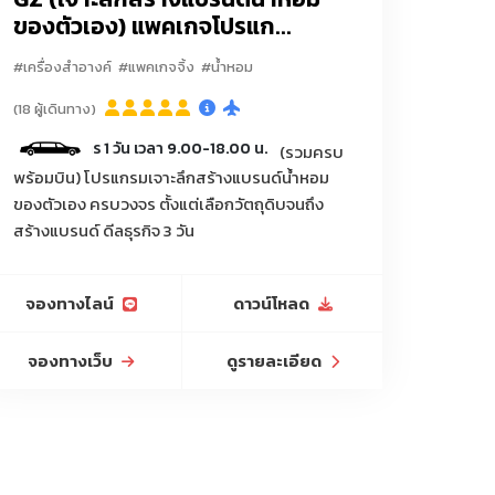
ของตัวเอง) แพคเกจโปรแก...
#เครื่องสำอางค์
#แพคเกจจิ้ง
#น้ำหอม
แพคเกจจิ้งครบวงจร
น้ำหอม
(18 ผู้เดินทาง)
ว์เลี้ยง/แปรงขนสัตว์/กระบะทรายแมว/ที่ลับเล็บแมว/ถุง
ง/ข
ริการ 1 วัน เวลา 9.00-18.00 น.
(รวมครบ
พร้อมบิน) โปรแกรมเจาะลึกสร้างแบรนด์น้ำหอม
ไฮไลท์/ยางลบ/กบเหลาดินสอ/กล่องดินสอ/กระเป๋าใส่
ของตัวเอง ครบวงจร ตั้งแต่เลือกวัตถุดิบจนถึง
สร้างแบรนด์ ดีลธุรกิจ 3 วัน
น/ตาข่ายกันแมลง/เชือกฟาง/พลาสติกคลุมดิน/กระถาง
น้ำ/กระติกน้ำเกษตร
จองทางไลน์
ดาวน์โหลด
จองทางเว็บ
ดูรายละเอียด
ิเจอร์ออฟฟิศ, เฟอร์นิเจอร์ร้านกาแฟ, โซฟา, โต๊ะกินข้าว,
างไม่เกิน 100กิโลเมตร
งพื้น, โคมไฟตั้งโต๊ะ, โคมไฟระย้า, โคมไฟโมเดิร์น,