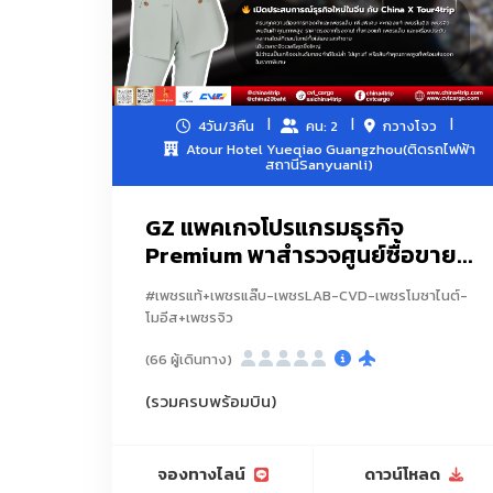
4วัน/3คืน
คน: 2
กวางโจว
Atour Hotel Yueqiao Guangzhou(ติดรถไฟฟ้า
สถานีSanyuanli)
GZ แพคเกจโปรแกรมธุรกิจ
Premium พาสำรวจศูนย์ซื้อขาย...
#เพชรแท้+เพชรแล๊บ-เพชรLAB-CVD-เพชรโมซาไนต์-
โมอีส+เพชรจิว
(66 ผู้เดินทาง)
(รวมครบพร้อมบิน)
จองทางไลน์
ดาวน์โหลด