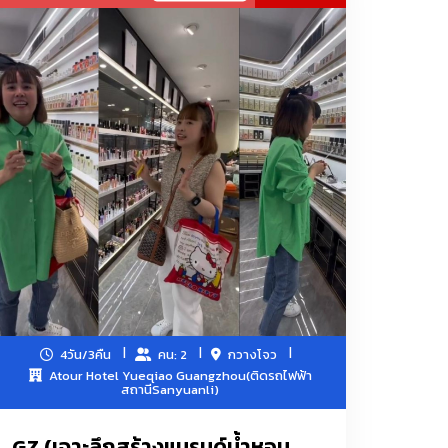
ที่เกี่ยวข้อง เครื่องประดับและอุปกรณ์ตกแต่งแฟชั่น
ื่องใช้ในห้องน้ำ ผลิตภัณฑ์ดูแลส่วนบุคคล เครื่องใช้
ตกแต่งบ้าน
ุก่อสร้างและตกแต่ง, อุปกรณ์สุขภัณฑ์และห้องน้ำ,
ิกส์และไฟฟ้า, ฮาร์ดแวร์, เครื่องมือ
4วัน/3คืน
คน: 2
กวางโจว
ดับน้ำ/กรรไกรตัดเหล็ก/ชุดดอกสว่าน/กาวร้อน/กาวอีพ็
Atour Hotel Yueqiao Guangzhou(ติดรถไฟฟ้า
สถานีSanyuanli)
GZ (เจาะลึกสร้างแบรนด์น้ำหอม
า-กระเป๋า-รองเท้าและของตกแต่งทุกชนิด/ไหมพรม/ร่ม