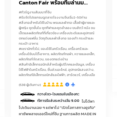
Canton Fair พร้อมทีมล่ามม...
ทุกประเภท/ถุงเท้า/รองเท้า
#ทัวร์ดูงานสัมมนาที่จีน
Alibaba Pinduoduo
เมืองโรงงานรองเท้า
ชุดนอน-ชุดชั้นใน
#รับจัดโปรแกรมดูตลาดโรงงานจีนเริ่ม2-50ท่าน
#สิ่งทอสำหรับใช้ในบ้าน พรมและผ้าทอ เสื้อผ้าผู้ชายและ
ผู้หญิง ชุดชั้นใน ชุดกีฬาและชุดลำลอง ขนสัตว์ หนัง ขน
กรงสัตว์เล็ก/สายจูงสุนัข/ปลอกคอสัตว์เลี้ยง/ที่นอนสัตว์เลี้ยง/ของเล่นสัต
เป็ดและผลิตภัณฑ์ที่เกี่ยวข้อง เครื่องประดับและอุปกรณ์
็บมูลสัตว์เลี้ยง/กระเป๋าใส่สัตว์เลี้ยง/เสื้อผ้าสัตว์เลี้ยง/อาหารเม็ดสัตว์เลี้ย
วันที่สองของการดีลงานมีคนขับรถรับ-ส่งบ
ตกแต่งแฟชั่น วัตถุดิบและผ้าสิ่งทอ รองเท้า กระเป๋าและ
กระเป๋า อาหาร
สติ๊กเกอร์/เทปกาวลายการ์ตูน/แฟ้ม/คลิปหนีบกระดาษ/ดินสอไม้/ดินสอกด/
ถรับส่งระหว่างวันตามโปรแกรมที่กำหนด
#เซรามิกทั่วไป, ของใช้ในครัวเรือน, เครื่องครัวและ
เครื่องเขียน/สมุดวาดภาพ/สเก็ตช์บุ๊ก/ชุดเครื่องเขียนเป็นเซ็ต
เครื่องใช้บนโต๊ะอาหาร, ผลิตภัณฑ์ทอผ้า, หวายและเหล็ก,
ผลิตภัณฑ์จัดสวน, ของตกแต่งบ้าน
่อสายยาง/บัวสเปรย์/ถังพ่นยา/กรรไกรตัดกิ่ง/เลื่อยตัดกิ่ง/ถุงมือทำสว
#สินค้าอิเล็กทรอนิกส์สำหรับผู้บริโภคและข้อมูล, เครื่อง
ใช้ไฟฟ้าในครัวเรือน, ชิ้นส่วนอะไหล่, อุปกรณ์แสงสว่าง,
เผา/เครื่องพรวนดินมือ/เสียม/จอบ/บัวรดน้ำต้นไม้แบบกด/ขวดพ่นละออง
ผลิตภัณฑ์อิเล็กทรอนิกส์และไฟฟ้า, ฮาร์ดแวร์, เครื่องมือ
ess) กรุณาแจ้งประเภทสินค้าก่อนทำการจอง
(538 ผู้เดินทาง)
, เฟอร์นิเจอร์ตกแต่งบ้าน, เฟอร์นิเจอร์โรงแรม, เฟอร์นิเจอร์รีสอร์ท, เฟอร์น
 ระหว่างสนามบินกวางโจว-โรงแรมในเมืองกวางโจว
โต๊ะกลาง, เก้าอี้, เตียงนอน, ตู้เสื้อผ้า, เฟอร์นิเจอร์บิวท์อิน, เคาน์เตอร์
ม/ไกด์ มีคนขับรถบริการรับส่งระหว่างวัน 9.00-17.00 น. ในเมืองกวางโจวระยะท
ไม่ได้พา
ไปเดินงานเฉย ๆ แต่พาไป "เปิดโอกาสทางธุรกิจ"
งบ้าน, โคมไฟโรงแรม, โคมไฟรีสอร์ท, โคมไฟเพดาน, โคมไฟติดผนัง, โคมไฟตั้
หาซัพพลายเออร์ใหม่ที่จีน ฐานการผลิต MADE IN