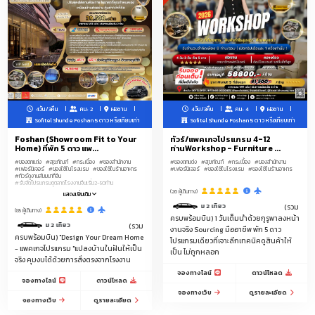
4วัน/3คืน
คน: 2
ฝอซาน
4วัน/3คืน
คน: 4
ฝอซาน
Sofitel Shunde Foshan 5 ดาว หรือเทียบเท่า
Sofitel Shunde Foshan 5 ดาว หรือเทียบเท่า
Foshan (Showroom Fit to Your
ทัวร์/แพคเกจโปรแกรม 4-12
Home) ที่พัก 5 ดาว แพ...
ท่านWorkshop - Furniture ...
#ของตกแต่ง
#สุขภัณฑ์
#กระเบื้อง
#ของสำนักงาน
#ของตกแต่ง
#สุขภัณฑ์
#กระเบื้อง
#ของสำนักงาน
#เฟอร์นิเจอร์
#ของใช้ในโรงแรม
#ของใช้ในร้านอาหาร
#เฟอร์นิเจอร์
#ของใช้ในโรงแรม
#ของใช้ในร้านอาหาร
#ทัวร์ดูงานสัมมนาที่จีน
#รับจัดโปรแกรมดูตลาดโรงงานจีนเริ่ม2-50ท่าน
(26 ผู้เดินทาง)
แสดงเพิ่มเติม
ซีนพร้อมคนขับรถ ระหว่างสนามบินกวางโจว-โรงแรม 5ดาวฝอซานรวม 2 เที่ยว
(รวม
(85 ผู้เดินทาง)
ครบพร้อมบิน) 1 วันเต็มนำด้วยกูรูพาลงหน้า
าวฝอซานรวม 2 เที่ยว
(รวม
งานจริง Sourcing มืออาชีพ พัก 5 ดาว
ครบพร้อมบิน) "Design Your Dream Home
โปรแกรมเดียวที่เจาะลึกเทคนิคดูสินค้าให้
- แพคเกจโปรแกรม "แปลงบ้านในฝันให้เป็น
เป็น ไม่ถูกหลอก
จริง คุมงบได้ด้วยการสั่งตรงจากโรงงาน
จองทางไลน์
ดาวน์โหลด
จองทางไลน์
ดาวน์โหลด
จองทางเว็บ
ดูรายละเอียด
จองทางเว็บ
ดูรายละเอียด