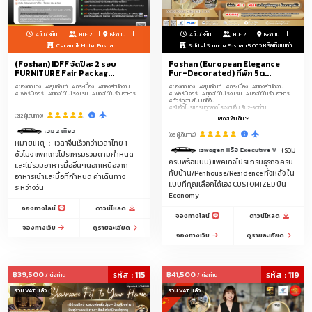
4วัน/3คืน
คน: 2
ฝอซาน
4วัน/3คืน
คน: 2
ฝอซาน
Ceramik Hotel Foshan
Sofitel Shunde Foshan 5 ดาว หรือเทียบเท่า
(Foshan) IDFF จัดปีละ 2 รอบ
Foshan (European Elegance
FURNITURE Fair Packag...
Fur-Decorated) ที่พัก 5ด...
#ของตกแต่ง
#สุขภัณฑ์
#กระเบื้อง
#ของสำนักงาน
#ของตกแต่ง
#สุขภัณฑ์
#กระเบื้อง
#ของสำนักงาน
#เฟอร์นิเจอร์
#ของใช้ในโรงแรม
#ของใช้ในร้านอาหาร
#เฟอร์นิเจอร์
#ของใช้ในโรงแรม
#ของใช้ในร้านอาหาร
#ทัวร์ดูงานสัมมนาที่จีน
#รับจัดโปรแกรมดูตลาดโรงงานจีนเริ่ม2-50ท่าน
(212 ผู้เดินทาง)
แสดงเพิ่มเติม
ืองฝอซาน รวม 2 เที่ยว
(68 ผู้เดินทาง)
หมายเหตุ ： เวลาจีนเร็วกว่าเวลาไทย 1
ซีนพร้อมคนขับรถ เฉพาะ Type Mercedes Benz , TESLA , BMW , Volkswagen หรือ Executive Van จาก LIM
(รวม
ชั่วโมง แพคเกจโปรแกรมรวมตามกำหนด
ครบพร้อมบิน) แพคเกจโปรแกรมธุรกิจ ครบ
และไม่รวมอาหารมื้ออื่นๆนอกเหนือจาก
กับบ้าน/Penhouse/Residence ทั้งหลัง ใน
อาหารเช้าและมื้อที่กำหนด ค่าเดินทาง
แบบที่คุณเลือกได้เอง CUSTOMIZED บิน
ระหว่างวัน
Economy
จองทางไลน์
ดาวน์โหลด
จองทางไลน์
ดาวน์โหลด
จองทางเว็บ
ดูรายละเอียด
จองทางเว็บ
ดูรายละเอียด
฿39,500
รหัส : 115
฿41,500
รหัส : 119
/ ต่อท่าน
/ ต่อท่าน
รวม VAT แล้ว
รวม VAT แล้ว