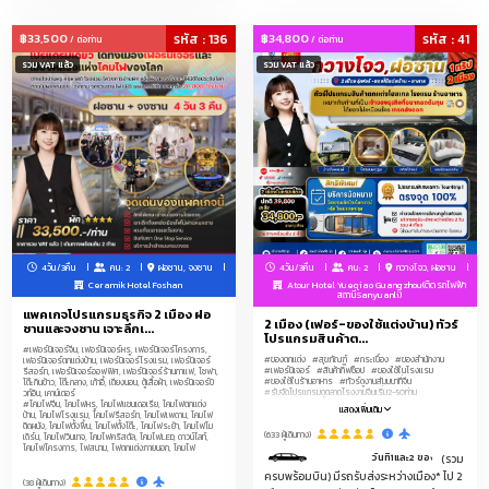
฿33,500
รหัส : 136
฿34,800
รหัส : 41
/ ต่อท่าน
/ ต่อท่าน
รวม VAT แล้ว
รวม VAT แล้ว
4วัน/3คืน
คน: 2
ฝอซาน, จงซาน
4วัน/3คืน
คน: 2
กวางโจว, ฝอซาน
Ceramik Hotel Foshan
Atour Hotel Yueqiao Guangzhou(ติดรถไฟฟ้า
สถานีSanyuanli)
แพคเกจโปรแกรมธุรกิจ 2 เมือง ฝอ
2 เมือง (เฟอร์-ของใช้แต่งบ้าน) ทัวร์
ซานและจงซาน เจาะลึกเ...
โปรแกรมสินค้าต...
#เฟอร์นิเจอร์จีน, เฟอร์นิเจอร์หรู, เฟอร์นิเจอร์โครงการ,
#ของตกแต่ง
#สุขภัณฑ์
#กระเบื้อง
#ของสำนักงาน
เฟอร์นิเจอร์ตกแต่งบ้าน, เฟอร์นิเจอร์โรงแรม, เฟอร์นิเจอร์
#เฟอร์นิเจอร์
#สินค้ากิ๊ฟช็อป
#ของใช้ในโรงแรม
รีสอร์ท, เฟอร์นิเจอร์ออฟฟิศ, เฟอร์นิเจอร์ร้านกาแฟ, โซฟา,
#ของใช้ในร้านอาหาร
#ทัวร์ดูงานสัมมนาที่จีน
โต๊ะกินข้าว, โต๊ะกลาง, เก้าอี้, เตียงนอน, ตู้เสื้อผ้า, เฟอร์นิเจอร์บิ
#รับจัดโปรแกรมดูตลาดโรงงานจีนเริ่ม2-50ท่าน
วท์อิน, เคาน์เตอร์
#โคมไฟจีน, โคมไฟหรู, โคมไฟแชนเดอเรีย, โคมไฟตกแต่ง
แสดงเพิ่มเติม
บ้าน, โคมไฟโรงแรม, โคมไฟรีสอร์ท, โคมไฟเพดาน, โคมไฟ
ติดผนัง, โคมไฟตั้งพื้น, โคมไฟตั้งโต๊ะ, โคมไฟระย้า, โคมไฟโม
(633 ผู้เดินทาง)
เดิร์น, โคมไฟวินเทจ, โคมไฟคริสตัล, โคมไฟLED, ดาวน์ไลท์,
โคมไฟโครงการ, ไฟสนาม, ไฟตกแต่งภายนอก, โคมไฟ
วันที่1และ2 ของการดีลงานมีค
(รวม
ครบพร้อมบิน) มีรถรับส่งระหว่างเมือง* ไป 2
(38 ผู้เดินทาง)