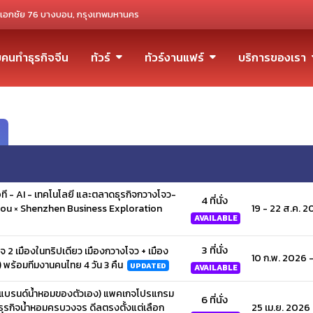
เอกชัย 76 บางบอน, กรุงเทพมหานคร
ับคนทำธุรกิจจีน
ทัวร์
ทัวร์งานแฟร์
บริการของเรา
อที - AI - เทคโนโลยี และตลาดธุรกิจกวางโจว-
4 ที่นั่ง
zhou × Shenzhen Business Exploration
19 - 22 ส.ค. 
AVAILABLE
3 ที่นั่ง
จ 2 เมืองในทริปเดียว เมืองกวางโจว + เมือง
10 ก.พ. 2026 
p) พร้อมทีมงานคนไทย 4 วัน 3 คืน
UPDATED
AVAILABLE
งแบรนด์น้ำหอมของตัวเอง) แพคเกจโปรแกรม
6 ที่นั่ง
ธุรกิจน้ำหอมครบวงจร ดีลตรงตั้งแต่เลือก
25 เม.ย. 2026 