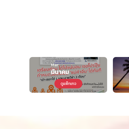
14.
กวางโจว
ID : 134
โรงงานและธุรกิจ เ
UPDATED
(YIWU) สูตรลัดค
ไชส์-เถ้าแก่น้อยแ
15.
อี้อู
ID : 129
หลังบ้าน เจาะลึกเ
ร้านพร้อมขาย “มา
UPDATED
แพคเกจโปรแกรมธุร
16.
อี้อู
ID : 137
ลับ เจ้าของโรงงานแ
Mar
ที่สุดในจีน ต้น
มีนาคม
2 เมือง (เฟอร์-ข
กวางโจว, ฝอ
17.
ID : 41
เทล-โรงแรม-ร้าน
ดูแพ็กเกจ
ซาน
(รวมรถรับ-ส่งระหว
กวางโจว, อี้อู,
เซินเจิ้น, หางโจว,
ทัวร์โปรแกรมทริปเ
18.
ID : 140
นักศึกษาผู้ประกอบ
ฝอซาน,
เซี่ยงไฮ้, จงซาน