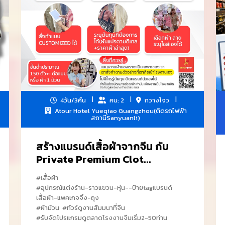
4วัน/3คืน
คน: 2
กวางโจว
Atour Hotel Yueqiao Guangzhou(ติดรถไฟฟ้า
สถานีSanyuanli)
สร้างแบรนด์เสื้อผ้าจากจีน กับ
Private Premium Clot...
#เสื้อผ้า
#อุปกรณ์แต่งร้าน-ราวแขวน-หุ่น--ป้ายtagแบรนด์
เสื้อผ้า-แพคเกจจิ้ง-ถุง
#ผ้าม้วน
#ทัวร์ดูงานสัมมนาที่จีน
#รับจัดโปรแกรมดูตลาดโรงงานจีนเริ่ม2-50ท่าน