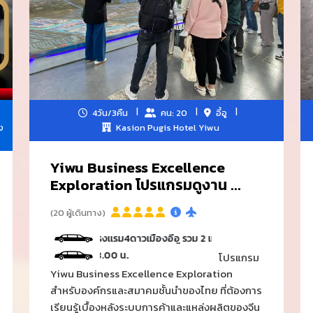
4วัน/3คืน
คน: 20
อี้อู
ง
Kasion Pugis Hotel Yiwu
Yiwu Business Excellence
Exploration โปรแกรมดูงาน ...
(20 ผู้เดินทาง)
ินหางโจว-โรงแรม4ดาวเมืองอี้อู รวม 2 เที่ยว
3 วันของการดีลงานมีคนขับร
โปรแกรม
Yiwu Business Excellence Exploration
บริการรถลีมูซีนพร้อมคนขับรถ ระหว่างสนามบินหางโจว-โ
สำหรับองค์กรและสมาคมชั้นนำของไทย ที่ต้องการ
วันที่ 1 และ 2 ของวันที่เดินงานกับล่ามที่อาณาจักรโร
เรียนรู้เบื้องหลังระบบการค้าและแหล่งผลิตของจีน