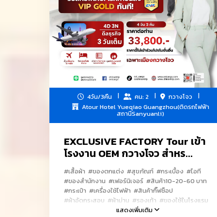
#แพคเกจจิ้งครบวงจร
4วัน/3คืน
คน: 2
กวางโจว
Atour Hotel Yueqiao Guangzhou(ติดรถไฟฟ้า
สถานีSanyuanli)
EXCLUSIVE FACTORY Tour เข้า
โรงงาน OEM กวางโจว สำหร...
#เสื้อผ้า
#ของตกแต่ง
#สุขภัณฑ์
#กระเบื้อง
#ไอที
#ของสำนักงาน
#เฟอร์นิเจอร์
#สินค้า10-20-60 บาท
#กระเป๋า
#เครื่องใช้ไฟฟ้า
#สินค้ากิ๊ฟช็อป
#ผ้าอัดกระสอบ
#ผ้าม่าน
#รองเท้า
#ของใช้ในโรงแรม
#ของใช้ในร้านอาหาร
แสดงเพิ่มเติม
#เครื่องสำอางค์
#น้ำยาทาเล็บ