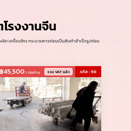
29,500.-
จอง
2026
ตโรงงานจีน
35,500.-
จอง
- 5 พ.ย. 2026
ิต เครื่องจักร กระบวนการก่อนเป็นสินค้าสำเร็จรูปก่อน
฿45,500
รหัส : 98
รวม VAT แล้ว
/ ต่อท่าน