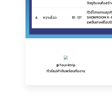
วัตถุดิบจนถึงสร้า
ทัวร์โปรแกรมธุรก
4.
กวางโจว
ID : 121
SHOWROOM K-FA
แฟชั่นเกาหลีโอปป้า
แพคเกจโปรแกรมธุ
ประดับยนต์–คาร์
5.
กวางโจว
ID : 65
ครบวงจร (CAR 
UPDATED
GZ (แม่และเด็ก) ท
6.
กวางโจว
ID : 79
เกาหลี เซลล์โล๊ะ ข
@Tour4trip
UPDATED
ทัวร์แม่ค้าจีนพร้อมทีมงาน
GZ (แบรนด์เสื้อผ้
7.
กวางโจว
ID : 64
แบรนด์ตัวเอง เดินง
Factory เดินงาน 3
สร้างแบรนด์เสื้อ
8.
กวางโจว
ID : 110
Factory Tour
N
แพคเกจโปรแกรมธุ