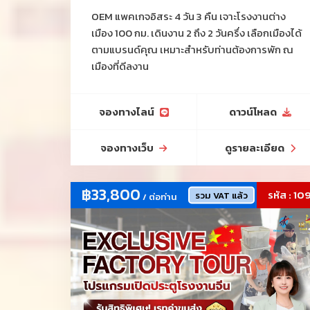
#อุปกรณ์เสริมความงาม
#ผ้าปูที่นอน
#เครื่องประดับ
OEM แพคเกจอิสระ 4 วัน 3 คืน เจาะโรงงานต่าง
#ชุดชั้นในชายหญิงและเด็ก
#ชุดนอน
#แพคเกจจิ้ง
เมือง 100 กม. เดินงาน 2 ถึง 2 วันครึ่ง เลือกเมืองได้
#โซล่าเซลล์
#โทรศัพท์มือถือ
#คอมพิวเตอร์
#อุปกรณ์แคมปิ้ง
ตามแบรนด์คุณ เหมาะสำหรับท่านต้องการพัก ณ
#อุปกรณ์แต่งร้าน-ราวแขวน-หุ่น--ป้ายtagแบรนด์
เมืองที่ดีลงาน
เสื้อผ้า-แพคเกจจิ้ง-ถุง
#ผ้าม้วน
#ของใช้ของเล่นเด็ก
#ทัวร์ดูงานสัมมนาที่จีน
#รับจัดโปรแกรมดูตลาดโรงงานจีนเริ่ม2-50ท่าน
จองทางไลน์
ดาวน์โหลด
#เพชรแท้+เพชรแล๊บ-เพชรLAB-CVD-เพชรโมซาไนต์-
โมอีส+เพชรจิว
#เครื่องครัวพลาสติก
#ของตกแต่งบ้าน
จองทางเว็บ
ดูรายละเอียด
#เครื่องสำอาง-สกินแคร์
#เครื่องมือช่าง OEM Hardware / ไขควง/คีมตัด/คีม
ล็อค/คีมปากจิ้งจก/ประแจ/ชุดบล็อก/ค้อน/เลื่อยมือ/คัต
฿33,800
รหัส : 10
รวม VAT แล้ว
/ ต่อท่าน
เตอร์/ตลับเมตร/ระดับน้ำ/กรรไกรตัดเหล็ก/ชุดดอก
สว่าน/กาวร้อน/กาวอีพ็อกซี่ และอื่นๆในหมวด
#ทรายแมว/กระเป๋าเดินทาง/แพคเกจจิ้งDelivery
Food/สกินแคร์-เครื่องสำอาง/ขนตาปลอม/เครื่องมือ
ช่าง/อะไหล่ตกแต่งเสื้อผ้า-กระเป๋า-รองเท้าและของ
ตกแต่งทุกชนิด/ไหมพรม/ร่มทุกประเภท/ถุงเท้า/รองเท้า
#แหล่งกระเป๋าราคาถูกตามเวบไซส์จีน Taobao 1688
Alibaba Pinduoduo
#เมืองโรงงานรองเท้า
#ชุดนอน-ชุดชั้นใน