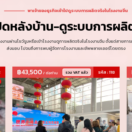
ัดปีละ 2 รอบ FURNITURE Fair Package งาน
2 ที่นั่ง
์นิเจอร์ งานที่ตอบโจทย์อินทีเรีย/ผู้รับเหมา
20 - 23 ส.ค. 
พาเจ้าของธุรกิจเข้าไปดูระบบการผลิตจริงในโรงงานจีน
AVAILABLE
DATED
ิดหลังบ้าน-ดูระบบการผลิ
จาะลึกงาน Canton Fair พร้อมทีมล่ามมือ
6 ที่นั่ง
ระกอบการที่ต้องการสร้างธุรกิจนำเข้าและส่ง
14 ต.ค. 2026 
AVAILABLE
 เน้นโอกาสทางธุรกิจ 100%
NEW
นผ่านโชว์รูมหรือเข้าโรงงานดูการผลิตจริงในโรงงานจีน ตั้งแต่สายการผล
ส่งมอบ ไปจนถึงการพบผู้จัดการโรงงานและซัพพลายเออร์โดยตรง
฿43,500
2
รหัส : 118
รวม VAT แล้ว
/ ต่อท่าน