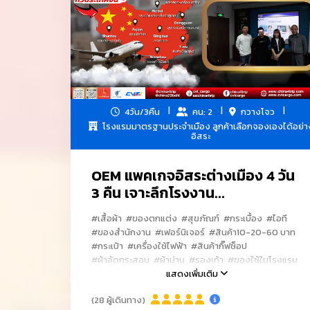
4วัน/3คืน
คน: 2
กวางโจว
โรงแรมมาตรฐานประจำเมือง ลูกค้าเลือกจองเองได้อย่า
อิสระ
OEM แพคเกจอิสระต่างเมือง 4 วัน
3 คืน เจาะลึกโรงงาน...
#เสื้อผ้า
#ของตกแต่ง
#สุขภัณฑ์
#กระเบื้อง
#ไอที
#ของสำนักงาน
#เฟอร์นิเจอร์
#สินค้า10-20-60 บาท
บริการรถลีมูซีนพร้อมคนขับรถ ระหว่างสนามบ
#กระเป๋า
#เครื่องใช้ไฟฟ้า
#สินค้ากิ๊ฟช็อป
#ผ้าอัดกระสอบ
#ผ้าม่าน
#รองเท้า
#ของใช้ในโรงแรม
#ของใช้ในร้านอาหาร
แสดงเพิ่มเติม
#เครื่องสำอางค์
#น้ำยาทาเล็บ
#เสื้อผ้าเด็ก
#อุปกรณ์โทรศัพท์มือถือ
(28 ผู้เดินทาง)
#ของใช้สัตว์เลี้ยง
#อะไหล่ประดับยนต์