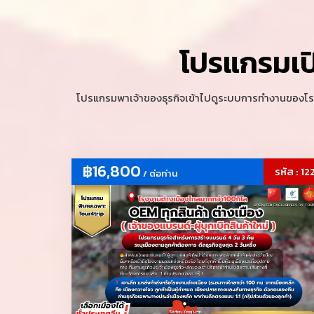
(Foshan) IDFF จ
19.
ฝอซาน
ID : 102
แฟร์รวมโรงงานเฟอร
เดินงาน 3 วัน
UP
โปรแกรมเป
แพ็กเกจโปรแกรมเ
20.
กวางโจว
ID : 131
อาชีพ สำหรับผู้ป
ออกอย่างจริงจัง
โปรแกรมพาเจ้าของธุรกิจเข้าไปดูระบบการทำงานของโรงงา
฿16,800
รหัส : 12
/ ต่อท่าน