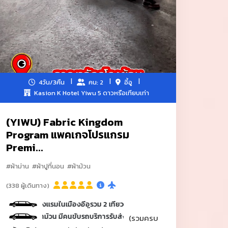
4วัน/3คืน
คน: 2
อี้อู
Kasion K Hotel Yiwu 5 ดาวหรือเทียบเท่า
(YIWU) Fabric Kingdom
Program แพคเกจโปรแกรม
Premi...
#ผ้าม่าน
#ผ้าปูที่นอน
#ผ้าม้วน
ถรับ-ส่งบริการ 1 วัน 9.00-18.00 น.
(338 ผู้เดินทาง)
รงแรมในเมืองอี้อูรวม 2 เที่ยว
งงานผ้าม้วน มีคนขับรถบริการรับส่งระหว่างวัน 08.00-18.00 น. มูลค่ามากกว่า
(รวมครบ