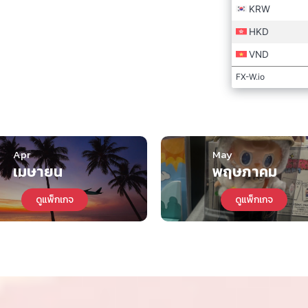
หมาะกับทีมจัดซื้อระดับองค์กรที่ประเทศจีน
15 มิ.ย. 2026 
AVAILABLE
นเปิดเฟรนไชส์ ทัวร์โปรแกรมธุรกิจแฟรน
นวญี่ปุ่น 10-20 บาท โมเดลธุรกิจจีนพาเปิด
4 ที่นั่ง
บื้องหลังโกดังโรงงานจริง เดินงาน 3 วัน ได้
15 มิ.ย. 2026 -
AVAILABLE
ครั้งเดียว เห็นครบทุกกระบวนการ”
กิจ เจ้าของแบรนด์เสื้อผ้าเด็ก พาเปิดแหล่ง
4 ที่นั่ง
ม่ค้า เสื้อผ้าเด็ก KIDS ของเล่นเด็กที่ใหญ่
15 มิ.ย. 2026 -
AVAILABLE
Apr
May
ตอของเวบ www.1688.com มาจากเมืองนี้
NEW
เมษายน
พฤษภาคม
องใช้แต่งบ้าน) ทัวร์โปรแกรมสินค้าตกแต่งโฮส
6 ที่นั่ง
อาหาร ตลาดจีนที่เมืองฝอซาน+เมืองกวางโจว
1 ก.ค. 2026 - 
ดูแพ็กเกจ
ดูแพ็กเกจ
AVAILABLE
่างเมือง 2 วัน) เดินงาน 3 วัน
UPDATED
20 ที่นั่ง
รียนรู้ธุรกิจจีน เมืองกวางโจว สำหรับ
1 ก.ค. 2026 - 
การ 4 วัน 3 คืน
NEW
AVAILABLE