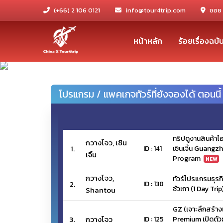
(+66) 2 106 0121
info@tour4trip.com
ซอย 
หน้าหลัก
ร้อยเรื่องฉบ
Previous
โปรแกรม / แพคเกจทัวร์ที่ยังจองได้ ตอนนี้
ทริปดูงานสินค้าไ
กวางโจว, เซิน
1.
ID : 141
เซินเจิ้น Guang
เจิ้น
Program
NEW
กวางโจว,
ทัวร์โปรแกรมธุรกิ
2.
ID : 138
ซัวเถา (1 Day Tri
Shantou
GZ (เจาะลึกสร้า
3.
กวางโจว
ID : 125
Premium เปิดตัว