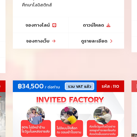
ศึกษาโลจิสติกส์
จองทางไลน์
ดาวน์โหลด
จองทางเว็บ
ดูรายละเอียด
฿34,500
9
รหัส : 110
รวม VAT แล้ว
/ ต่อท่าน