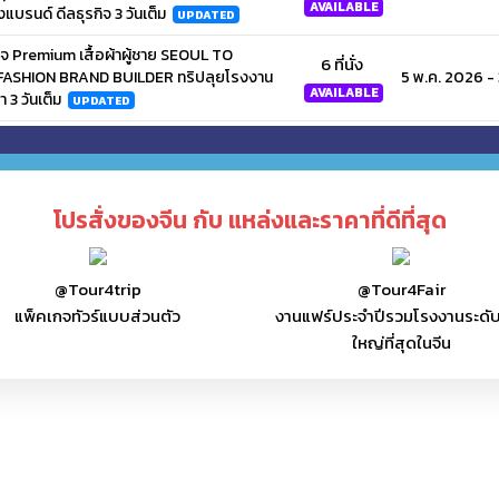
AVAILABLE
งแบรนด์ ดีลธุรกิจ 3 วันเต็ม
UPDATED
ิจ Premium เสื้อผ้าผู้ชาย SEOUL TO
6 ที่นั่ง
SHION BRAND BUILDER ทริปลุยโรงงาน
5 พ.ค. 2026 -
AVAILABLE
 3 วันเต็ม
UPDATED
รกิจ “อะไหล่รถมอเตอร์ไซค์-รถยนต์-
6 ที่นั่ง
แคร์” | สร้างแบรนด์ของตัวเองสายแต่งรถ
5 พ.ค. 2026 -
CARE | AUTO CAR | OEM FACTORY TOUR)
AVAILABLE
โปรสั่งของจีน กับ แหล่งและราคาที่ดีที่สุด
ัวร์โปรแกรมเจาะลึกงานแม่และเด็ก เสื้อผ้างาน
5 ที่นั่ง
องเล่น ของใช้เด็ก เดินงาน 3 หรือ 4 วัน
5 พ.ค. 2026 -
@Tour4trip
@Tour4Fair
AVAILABLE
แพ็คเกจทัวร์แบบส่วนตัว
งานแฟร์ประจำปีรวมโรงงานระดั
า) ทัวร์โปรแกรมธุรกิจดีลโรงงานเสื้อผ้าสร้าง
ใหญ่ที่สุดในจีน
7 ที่นั่ง
าน 3 วัน (ได้แบรนด์เสื้อผ้า 1 ตัว) Invited
5 พ.ค. 2026 -
AVAILABLE
 วัน
UPDATED
9 ที่นั่ง
ผ้าจากจีน กับ Private Premium Clothing
5 พ.ค. 2026 -
EW
AVAILABLE
รกิจ 2 เมือง ฝอซานและจงซาน เจาะลึกเมือง