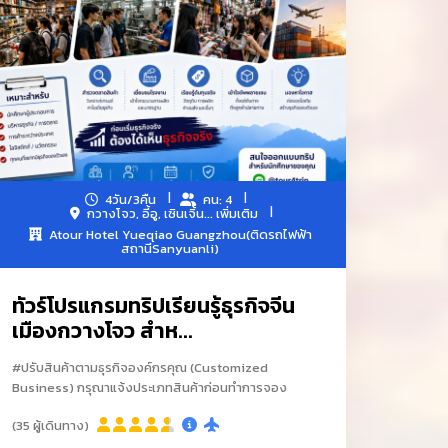
4วัน/3คืน
คน: 4
กวางโจว, อี้อู, เซินเจิ้น...
เพิ่มเติม
Atour Hotel Yueqiao Guangzhou(ติดรถไฟฟ้า
สถานีSanyuanli)
ทัวร์โปรแกรมทริปเรียนรู้ธุรกิจจีน
เมืองกวางโจว สำห...
#ปรับสินค้าตามธุรกิจองค์กรคุณ (Customized
Business) กรุณาแจ้งประเภทสินค้าก่อนทำการจอง
(35 ผู้เดินทาง)